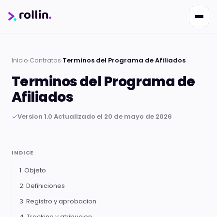
Inicio
·
Contratos
·
Terminos del Programa de Afiliados
Terminos del Programa de
Afiliados
Version 1.0
·
Actualizado el 20 de mayo de 2026
Nikko
Online · Suporte
|
Rollin
Responde em ~2s · Atendimento 24/7
INDICE
1. Objeto
2. Definiciones
3. Registro y aprobacion
4. Tracking y atribucion