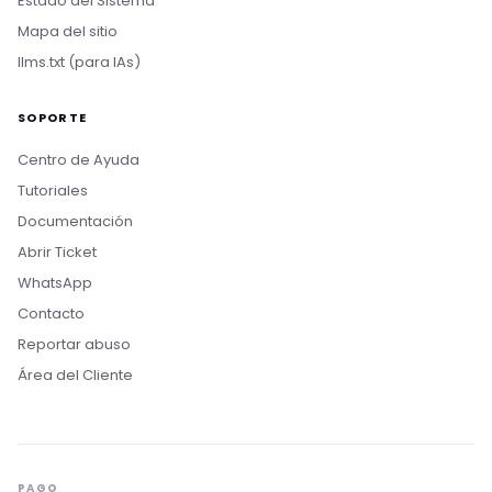
Estado del Sistema
Mapa del sitio
llms.txt (para IAs)
SOPORTE
Centro de Ayuda
Tutoriales
Documentación
Abrir Ticket
WhatsApp
Contacto
Bom dia! Sou o Nikko, da Rollin Host. 👋
Reportar abuso
Estamos aqui pra acelerar projetos com
Área del Cliente
hospedagem otimizada, IA e automação. O que
você procura?
Quero conhecer os planos
Hospedagem para IA
PAGO