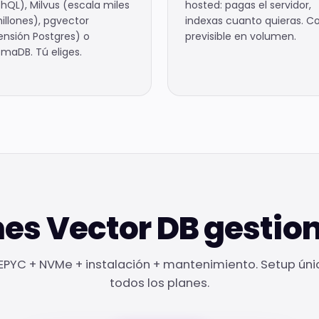
hQL), Milvus (escala miles
hosted: pagas el servidor,
illones), pgvector
indexas cuanto quieras. C
ensión Postgres) o
previsible en volumen.
maDB. Tú eliges.
nes Vector DB gestio
PYC + NVMe + instalación + mantenimiento. Setup ún
todos los planes.