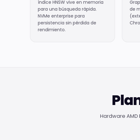
índice HNSW vive en memoria
Grap
para una búsqueda rápida.
de m
NVMe enterprise para
(ext
persistencia sin pérdida de
Chro
rendimiento.
Pla
Hardware AMD E