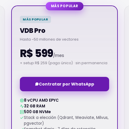
MÁS POPULAR
MÁS POPULAR
VDB Pro
Hasta ~50 millones de vectores
R$ 599
/mes
+ setup R$ 259 (pago único) · sin permanencia
Contratar por WhatsApp
8 vCPU AMD EPYC
32 GB RAM
500 GB NVMe
Stack a elección (Qdrant, Weaviate, Milvus,
pgvector)