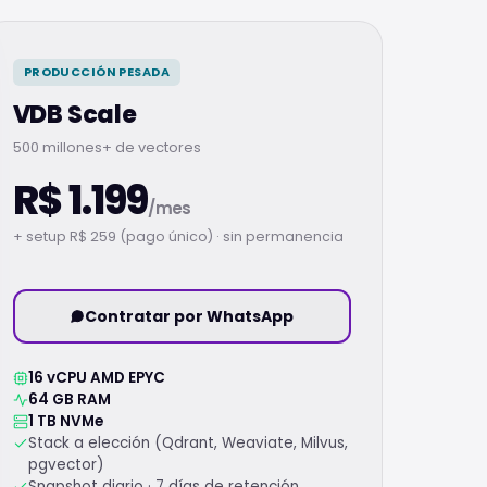
PRODUCCIÓN PESADA
VDB Scale
500 millones+ de vectores
R$ 1.199
/mes
+ setup R$ 259 (pago único) · sin permanencia
Contratar por WhatsApp
16 vCPU AMD EPYC
64 GB RAM
1 TB NVMe
Stack a elección (Qdrant, Weaviate, Milvus,
pgvector)
Snapshot diario · 7 días de retención