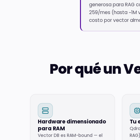
generosa para RAG co
259/mes (hasta ~1M v
costo por vector alm
Por qué un Ve
Hardware dimensionado
Tu 
para RAM
Qdra
Vector DB es RAM-bound — el
RAG)