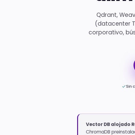
Qdrant, Weavi
(datacenter T
corporativo, bú
Sin 
Vector DB alojado R
ChromaDB preinstalad