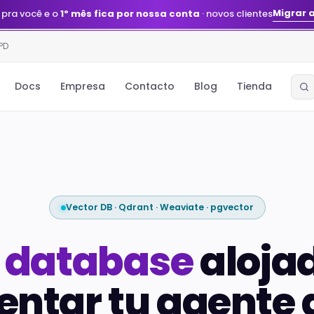
Migrar 
 pra você e o
1º mês fica por nossa conta
· novos clientes
PD
Docs
Empresa
Contacto
Blog
Tienda
Vector DB · Qdrant · Weaviate · pgvector
 database
aloja
entar tu agente d