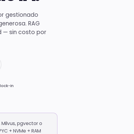
Registro
de
dor gestionado
dominio
 generosa. RAG
Hub de
TLDs
 — sin costo por
disponibles
Todas las
herramientas
Hub con todas
las
herramientas
gratis
lock-in
 Milvus, pgvector o
 EPYC + NVMe + RAM