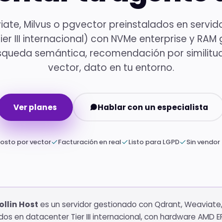
ate, Milvus o pgvector preinstalados en servi
ier III internacional) con NVMe enterprise y RAM
squeda semántica, recomendación por similitud
vector, dato en tu entorno.
Ver planes
Hablar con un especialista
costo por vector
Facturación en real
Listo para LGPD
Sin vendor 
ollin Host
es un servidor gestionado con Qdrant, Weaviate,
os en datacenter Tier III internacional, con hardware AMD