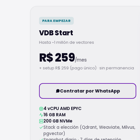
PARA EMPEZAR
VDB Start
Hasta ~1 millón de vectores
R$ 259
/mes
+ setup R$ 259 (pago único) · sin permanencia
Contratar por WhatsApp
4 vCPU AMD EPYC
16 GB RAM
200 GB NVMe
Stack a elección (Qdrant, Weaviate, Milvus,
pgvector)
Snapshot diario · 7 días de retención