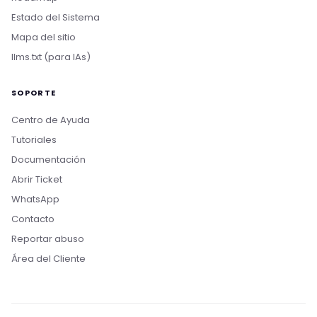
Estado del Sistema
Mapa del sitio
llms.txt (para IAs)
SOPORTE
Centro de Ayuda
Tutoriales
Documentación
Abrir Ticket
WhatsApp
Contacto
Boa noite! Sou o Nikko, da Rollin Host. 👋
Reportar abuso
Estamos aqui pra acelerar projetos com
Área del Cliente
hospedagem otimizada, IA e automação. O que
você procura?
Quero conhecer os planos
Hospedagem para IA