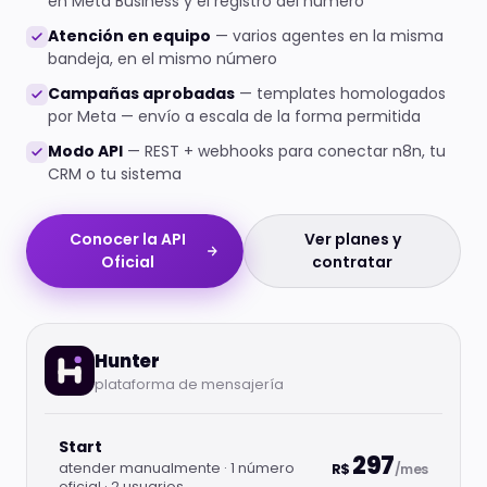
en Meta Business y el registro del número
Atención en equipo
— varios agentes en la misma
bandeja, en el mismo número
Campañas aprobadas
— templates homologados
por Meta — envío a escala de la forma permitida
Modo API
— REST + webhooks para conectar n8n, tu
CRM o tu sistema
Conocer la API
Ver planes y
Oficial
contratar
Hunter
plataforma de mensajería
Start
297
atender manualmente · 1 número
R$
/mes
oficial · 2 usuarios