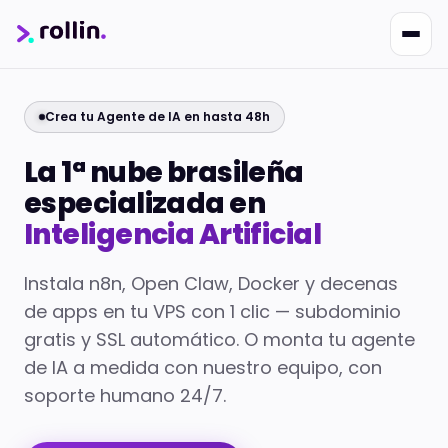
Crea tu Agente de IA en hasta 48h
La 1ª nube brasileña
especializada en
Inteligencia Artificial
Nikko
Instala n8n, Open Claw, Docker y decenas
Online · Suporte
|
Rollin
Responde em ~2s · Atendimento 24/7
de apps en tu VPS con 1 clic — subdominio
gratis y SSL automático. O monta tu agente
de IA a medida con nuestro equipo, con
soporte humano 24/7.