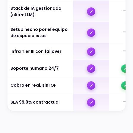
Stack de IA gestionada
—
(n8n + LLM)
Setup hecho por el equipo
—
de especialistas
—
Infra Tier III con failover
Soporte humano 24/7
Cobro en real, sin IOF
—
SLA 99,9% contractual