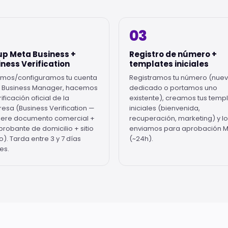
03
up Meta Business +
Registro de número +
ness Verification
templates iniciales
mos/configuramos tu cuenta
Registramos tu número (nue
 Business Manager, hacemos
dedicado o portamos uno
rificación oficial de la
existente), creamos tus temp
esa (Business Verification —
iniciales (bienvenida,
iere documento comercial +
recuperación, marketing) y l
robante de domicilio + sitio
enviamos para aprobación 
o). Tarda entre 3 y 7 días
(~24h).
es.