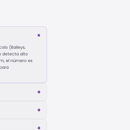
+
olo (Baileys,
o detecta alto
m, el número es
 para
+
+
+