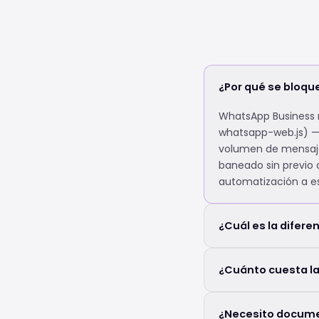
¿Por qué se bloqu
WhatsApp Business no
whatsapp-web.js) — 
volumen de mensaje
baneado sin previo a
automatización a es
¿Cuál es la diferen
¿Cuánto cuesta la
¿Necesito documen