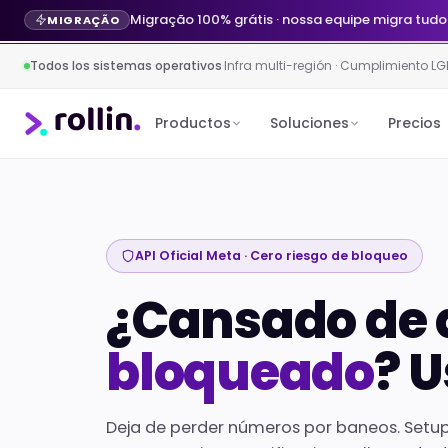
Migração 100% grátis · nossa equipe migra tudo
MIGRAÇÃO
Todos los sistemas operativos
·
Infra multi-región · Cumplimiento LG
Productos
Soluciones
Precios
API Oficial Meta · Cero riesgo de bloqueo
¿Cansado de 
bloqueado
? U
Deja de perder números por baneos. Setu