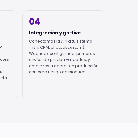
04
Integración y go-live
Conectamos la API a tu sistema
vo
(n8n, CRM, chatbot custom).
Webhook configurado, primeros
lates
envíos de prueba validados, y
empiezas a operar en producción
os
con cero riesgo de bloqueo.
Meta