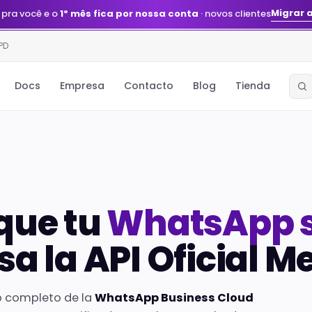
Migrar 
 pra você e o
1º mês fica por nossa conta
· novos clientes
PD
Docs
Empresa
Contacto
Blog
Tienda
que tu
WhatsApp 
sa la API Oficial M
p completo de la
WhatsApp Business Cloud