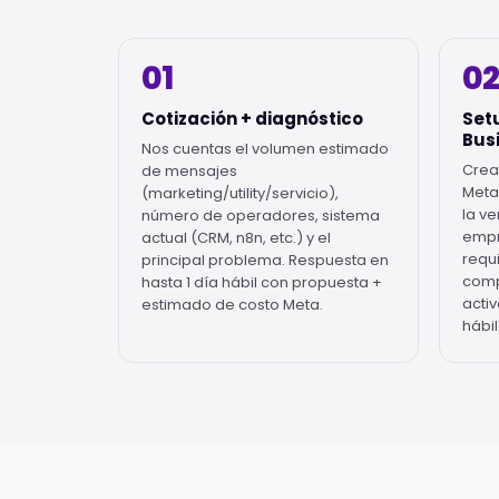
01
02
Cotización + diagnóstico
Set
Busi
Nos cuentas el volumen estimado
Crea
de mensajes
Meta
(marketing/utility/servicio),
la ve
número de operadores, sistema
empr
actual (CRM, n8n, etc.) y el
requ
principal problema. Respuesta en
comp
hasta 1 día hábil con propuesta +
activ
estimado de costo Meta.
hábil