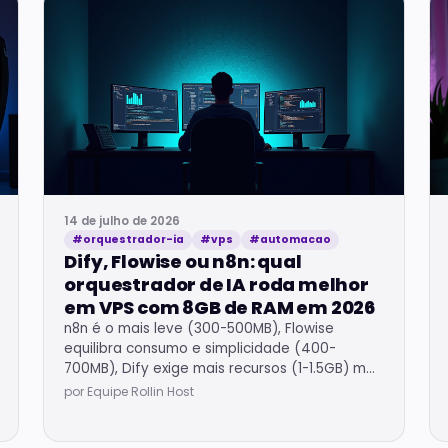
14 de julho de 2026
#orquestrador-ia
#vps
#automacao
Dify, Flowise ou n8n: qual
orquestrador de IA roda melhor
em VPS com 8GB de RAM em 2026
n8n é o mais leve (300-500MB), Flowise
equilibra consumo e simplicidade (400-
700MB), Dify exige mais recursos (1-1.5GB) mas
oferece UI completa para LLMOps.
por Equipe Rollin Host