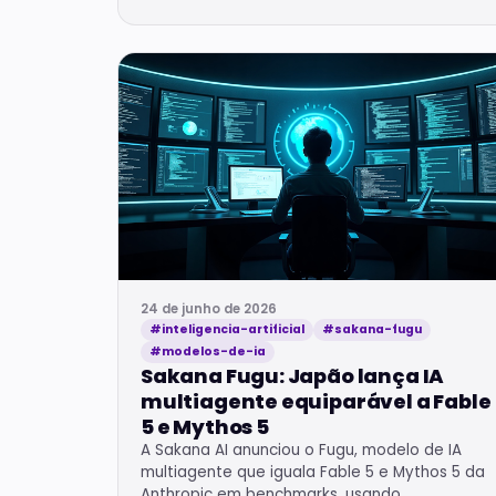
24 de junho de 2026
#inteligencia-artificial
#sakana-fugu
#modelos-de-ia
Sakana Fugu: Japão lança IA
multiagente equiparável a Fable
5 e Mythos 5
A Sakana AI anunciou o Fugu, modelo de IA
multiagente que iguala Fable 5 e Mythos 5 da
Anthropic em benchmarks, usando