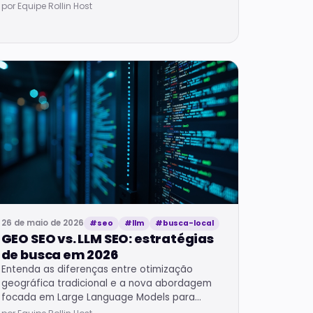
implementação.
por Equipe Rollin Host
26 de maio de 2026
#seo
#llm
#busca-local
GEO SEO vs. LLM SEO: estratégias
de busca em 2026
Entenda as diferenças entre otimização
geográfica tradicional e a nova abordagem
focada em Large Language Models para
busca conversacional.