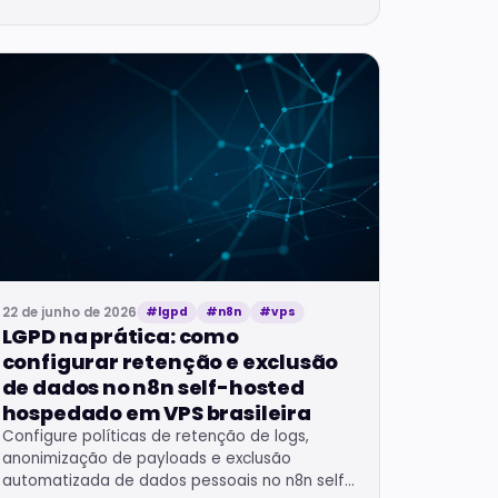
visual.
22 de junho de 2026
#lgpd
#n8n
#vps
LGPD na prática: como
configurar retenção e exclusão
de dados no n8n self-hosted
hospedado em VPS brasileira
Configure políticas de retenção de logs,
anonimização de payloads e exclusão
automatizada de dados pessoais no n8n self-