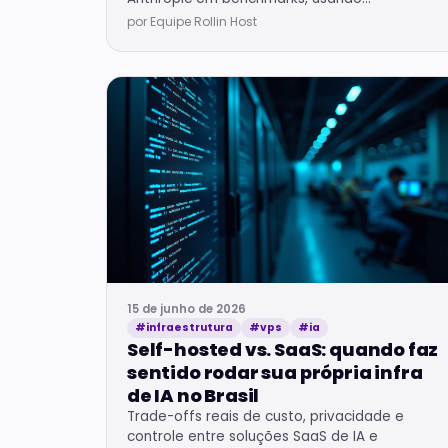
orquestração de modelos especializados em
por Equipe Rollin Host
vez de treinamento massivo.
15 de junho de 2026
#infraestrutura
#vps
#ia
Self-hosted vs. SaaS: quando faz
sentido rodar sua própria infra
de IA no Brasil
Trade-offs reais de custo, privacidade e
controle entre soluções SaaS de IA e