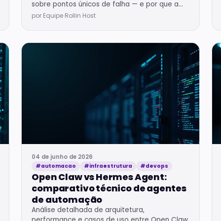
sobre pontos únicos de falha — e por que a
resposta certa não é operar fora das regras.
por Equipe Rollin Host
04 de junho de 2026
#automacao
#infraestrutura
#devops
Open Claw vs Hermes Agent:
comparativo técnico de agentes
de automação
Análise detalhada de arquitetura,
performance e casos de uso entre Open Claw