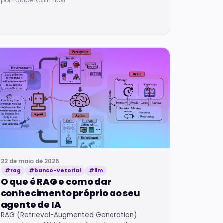
por Equipe Rollin Host
22 de maio de 2026
#rag
#banco-vetorial
#llm
O que é RAG e como dar
conhecimento próprio ao seu
agente de IA
RAG (Retrieval-Augmented Generation)