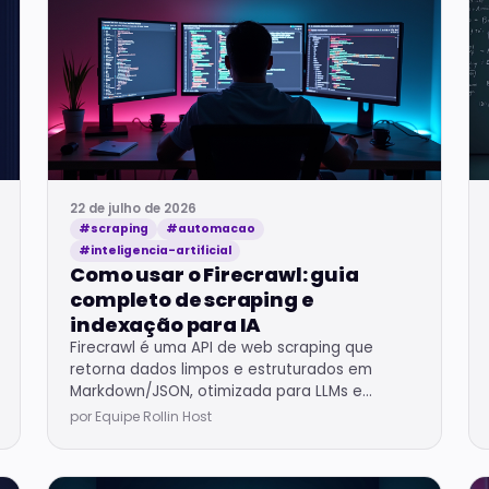
22 de julho de 2026
#scraping
#automacao
#inteligencia-artificial
Como usar o Firecrawl: guia
completo de scraping e
indexação para IA
Firecrawl é uma API de web scraping que
retorna dados limpos e estruturados em
Markdown/JSON, otimizada para LLMs e
automações. Permite rastrear sites inteiros
por Equipe Rollin Host
com um único endpoint.