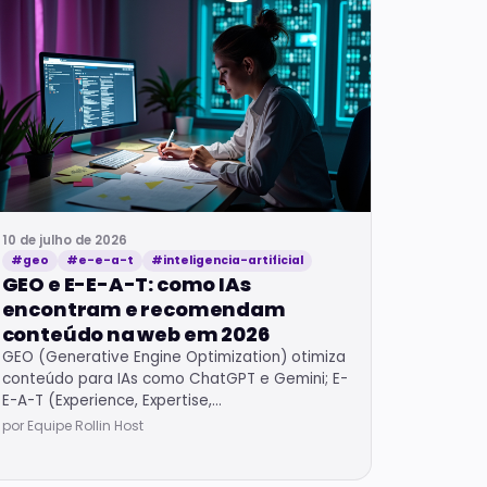
10 de julho de 2026
#geo
#e-e-a-t
#inteligencia-artificial
GEO e E-E-A-T: como IAs
encontram e recomendam
conteúdo na web em 2026
GEO (Generative Engine Optimization) otimiza
conteúdo para IAs como ChatGPT e Gemini; E-
E-A-T (Experience, Expertise,
Authoritativeness, Trust) mede credibilidade.
por Equipe Rollin Host
Juntos definem visibilidade.