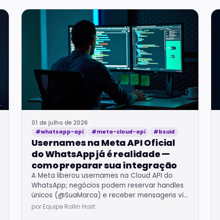
01 de julho de 2026
#whatsapp-api
#meta-cloud-api
#bsuid
Usernames na Meta API Oficial
do WhatsApp já é realidade —
como preparar sua integração
A Meta liberou usernames na Cloud API do
WhatsApp; negócios podem reservar handles
únicos (@SuaMarca) e receber mensagens via
BSUID sem compartilhar telefone. Saiba como
por Equipe Rollin Host
integrar.