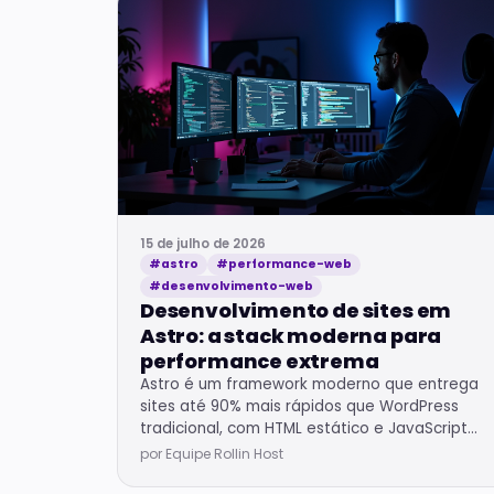
15 de julho de 2026
#astro
#performance-web
#desenvolvimento-web
Desenvolvimento de sites em
Astro: a stack moderna para
performance extrema
Astro é um framework moderno que entrega
sites até 90% mais rápidos que WordPress
tradicional, com HTML estático e JavaScript
sob demanda.
por Equipe Rollin Host