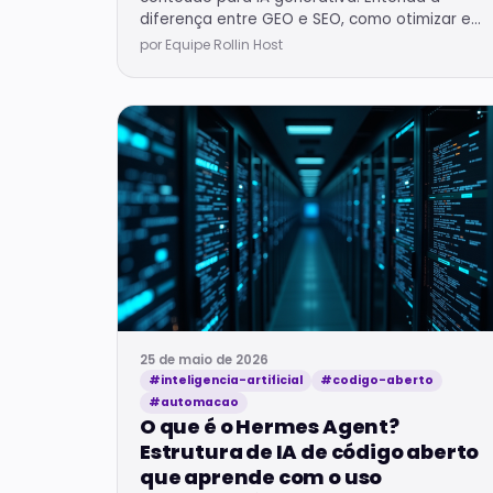
diferença entre GEO e SEO, como otimizar e
impactos em hospedagem.
por Equipe Rollin Host
25 de maio de 2026
#inteligencia-artificial
#codigo-aberto
#automacao
O que é o Hermes Agent?
Estrutura de IA de código aberto
que aprende com o uso