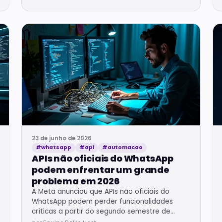
23 de junho de 2026
#whatsapp
#api
#automacao
APIs não oficiais do WhatsApp
podem enfrentar um grande
problema em 2026
A Meta anunciou que APIs não oficiais do
WhatsApp podem perder funcionalidades
críticas a partir do segundo semestre de
2026, forçando empresas a migrar ou buscar