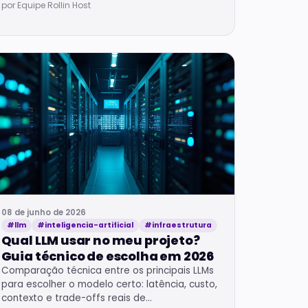
hosted para compliance LGPD em VPS.
por Equipe Rollin Host
08 de junho de 2026
#llm
#inteligencia-artificial
#infraestrutura
Qual LLM usar no meu projeto?
Guia técnico de escolha em 2026
Comparação técnica entre os principais LLMs
para escolher o modelo certo: latência, custo,
contexto e trade-offs reais de