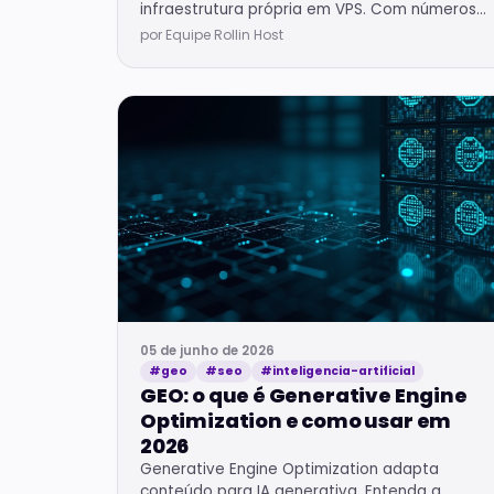
infraestrutura própria em VPS. Com números
concretos do mercado brasileiro.
por Equipe Rollin Host
05 de junho de 2026
#geo
#seo
#inteligencia-artificial
GEO: o que é Generative Engine
Optimization e como usar em
2026
Generative Engine Optimization adapta
conteúdo para IA generativa. Entenda a