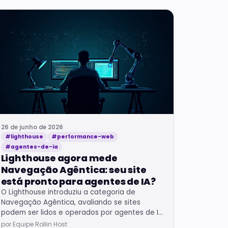
26 de junho de 2026
#lighthouse
#performance-web
#agentes-de-ia
Lighthouse agora mede
Navegação Agêntica: seu site
está pronto para agentes de IA?
O Lighthouse introduziu a categoria de
Navegação Agêntica, avaliando se sites
podem ser lidos e operados por agentes de IA
através de llms.txt, WebMCP e estabilidade
por Equipe Rollin Host