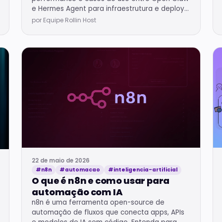
e Hermes Agent para infraestrutura e deploy
automatizado.
por Equipe Rollin Host
22 de maio de 2026
#n8n
#automacao
#inteligencia-artificial
O que é n8n e como usar para
automação com IA
n8n é uma ferramenta open-source de
automação de fluxos que conecta apps, APIs