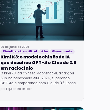
Registro
de
dominio
Hub de
TLDs
disponibles
Todas las
herramientas
Hub con todas
20 de julho de 2026
las
#inteligencia-artificial
#llm
#benchmarks
herramientas
Kimi K3: o modelo chinês de IA
gratis
que desafiou GPT-4 e Claude 3.5
em raciocínio
O Kimi K3, da chinesa Moonshot AI, alcançou
63% no benchmark AIME 2024, superando
GPT-4o e empatando com Claude 3.5 Sonnet
em raciocínio matemático avançado.
por Equipe Rollin Host