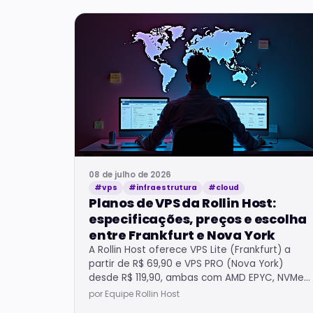
08 de julho de 2026
#vps
#infraestrutura
#cloud
Planos de VPS da Rollin Host:
especificações, preços e escolha
entre Frankfurt e Nova York
A Rollin Host oferece VPS Lite (Frankfurt) a
partir de R$ 69,90 e VPS PRO (Nova York)
desde R$ 119,90, ambas com AMD EPYC, NVMe,
root access e provisionamento em ~5 minutos.
por Equipe Rollin Host