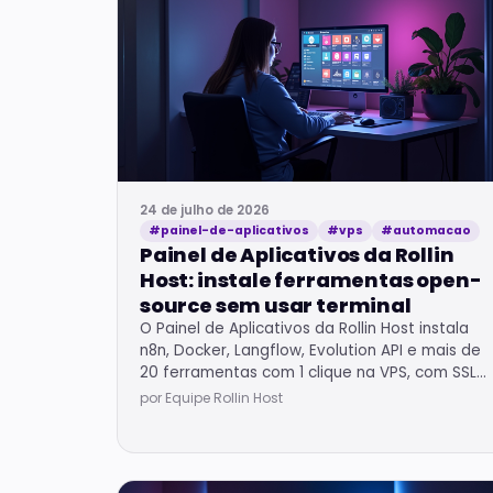
24 de julho de 2026
#painel-de-aplicativos
#vps
#automacao
Painel de Aplicativos da Rollin
Host: instale ferramentas open-
source sem usar terminal
O Painel de Aplicativos da Rollin Host instala
n8n, Docker, Langflow, Evolution API e mais de
20 ferramentas com 1 clique na VPS, com SSL
automático e subdomínio grátis.
por Equipe Rollin Host