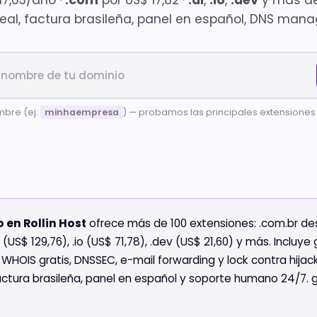
17,63/año ·
.com
por US$ 17,82 ·
.ai
,
.io
,
.dev
y más de
real, factura brasileña, panel en español, DNS mana
mbre (ej:
minhaempresa
) — probamos las principales extensione
 en Rollin Host
ofrece más de 100 extensiones: .com.br de
i (US$ 129,76), .io (US$ 71,78), .dev (US$ 21,60) y más. Incluy
WHOIS gratis, DNSSEC, e-mail forwarding y lock contra hijack.
 factura brasileña, panel en español y soporte humano 24/7. 