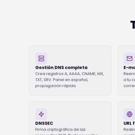
Gestión DNS completa
E-ma
Crea registros A, AAAA, CNAME, MX,
Reenv
TXT, SRV. Panel en español,
a tu c
propagación rápida.
corre
DNSSEC
URL 
Firma criptográfica de las
Redir