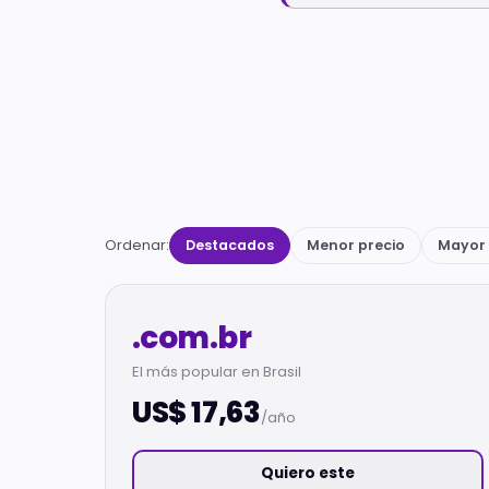
Ordenar:
Destacados
Menor precio
Mayor 
.com.br
El más popular en Brasil
US$ 17,63
/año
Quiero este