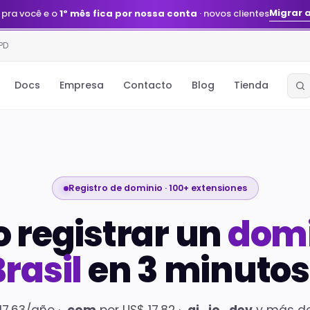
Migrar 
 pra você e o
1º mês fica por nossa conta
· novos clientes
PD
Docs
Empresa
Contacto
Blog
Tienda
Registro de dominio · 100+ extensiones
 registrar un
domi
rasil
en 3 minutos