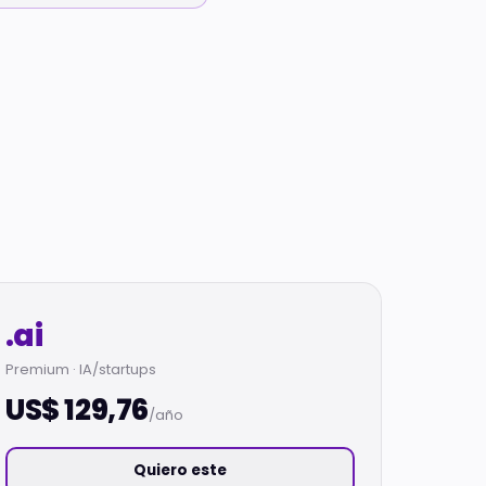
.ai
Premium · IA/startups
US$ 129,76
/año
Quiero este