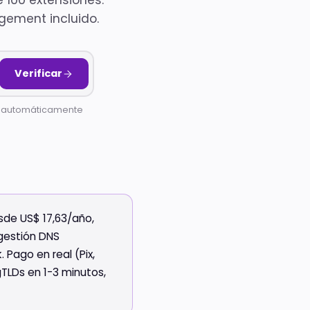
 100 extensiones.
Registro
gement incluido.
de
dominio
Hub de
TLDs
Verificar
disponibles
Todas las
s automáticamente
herramientas
Hub con todas
las
herramientas
gratis
sde US$ 17,63/año,
e gestión DNS
 Pago en real (Pix,
gTLDs en 1-3 minutos,