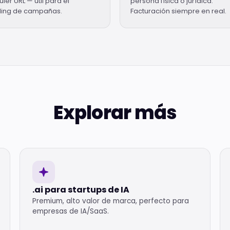
ier URL — útil para el
persona física o jurídica.
ing de campañas.
Facturación siempre en real.
Explorar más
.ai para startups de IA
Premium, alto valor de marca, perfecto para
empresas de IA/SaaS.