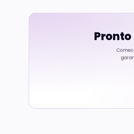
Pronto 
Comece
garan