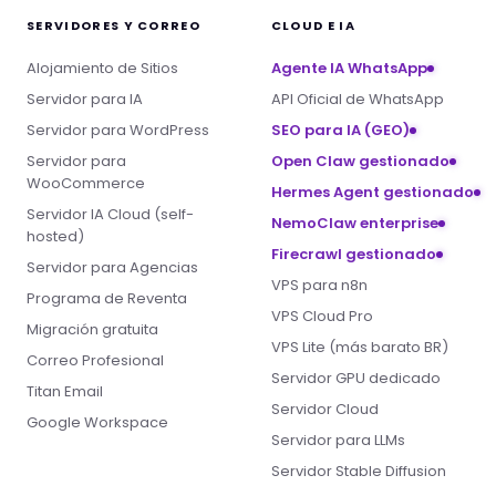
SERVIDORES Y CORREO
CLOUD E IA
Alojamiento de Sitios
Agente IA WhatsApp
Servidor para IA
API Oficial de WhatsApp
Servidor para WordPress
SEO para IA (GEO)
Servidor para
Open Claw gestionado
WooCommerce
Hermes Agent gestionado
Servidor IA Cloud (self-
NemoClaw enterprise
hosted)
Firecrawl gestionado
Servidor para Agencias
VPS para n8n
Programa de Reventa
VPS Cloud Pro
Migración gratuita
VPS Lite (más barato BR)
Correo Profesional
Servidor GPU dedicado
Titan Email
Servidor Cloud
Google Workspace
Servidor para LLMs
Servidor Stable Diffusion