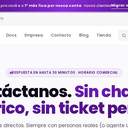
Migrar 
 pra você e o
1º mês fica por nossa conta
· novos clientes
PD
Docs
Empresa
Contacto
Blog
Tienda
RESPUESTA EN HASTA 30 MINUTOS · HORARIO COMERCIAL
táctanos.
Sin ch
ico, sin ticket pe
 directos. Siempre con personas reales (o agente 