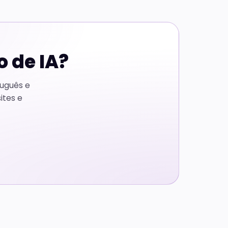
o de IA?
uguês e
ites e