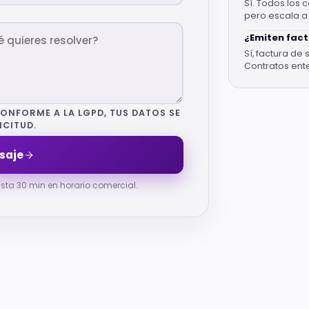
Sí. Todos los 
pero escala 
¿Emiten fac
Sí, factura de 
Contratos ent
 CONFORME A LA LGPD, TUS DATOS SE
ICITUD.
saje
sta 30 min en horario comercial.