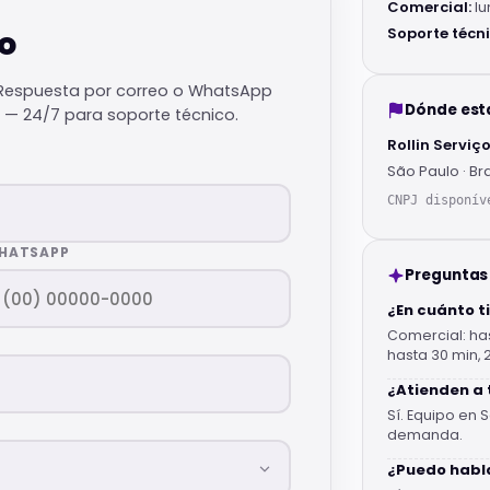
Comercial:
lu
o
Soporte técni
. Respuesta por correo o WhatsApp
Dónde es
 — 24/7 para soporte técnico.
Rollin Serviç
São Paulo · Bra
CNPJ disponív
HATSAPP
Preguntas
¿En cuánto 
Comercial: has
hasta 30 min, 
¿Atienden a 
Sí. Equipo en 
demanda.
¿Puedo habl