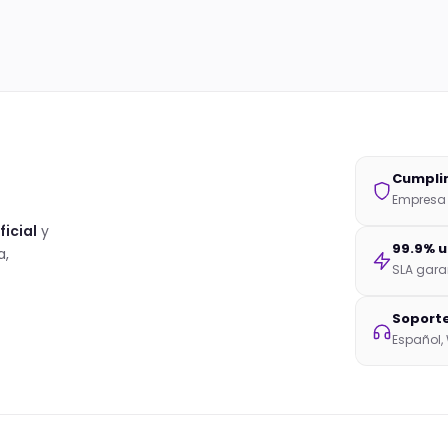
Cumpli
Empresa 
ficial
y
99.9% 
a,
SLA gara
Soporte
Español,