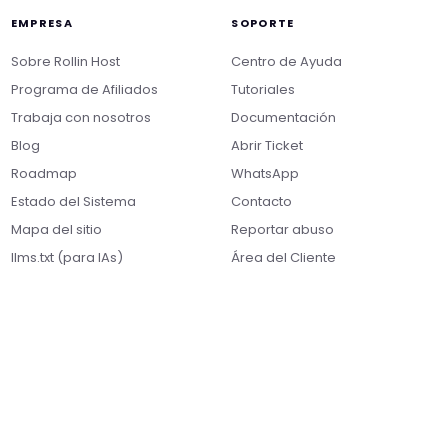
EMPRESA
SOPORTE
Sobre Rollin Host
Centro de Ayuda
Programa de Afiliados
Tutoriales
Trabaja con nosotros
Documentación
Blog
Abrir Ticket
Roadmap
WhatsApp
Nikko
Estado del Sistema
Contacto
Online · Suporte
|
Rollin
Responde em ~2s · Atendimento 24/7
Mapa del sitio
Reportar abuso
llms.txt (para IAs)
Área del Cliente
Boa tarde! Sou o Nikko, da Rollin Host. 👋
Estamos aqui pra acelerar projetos com