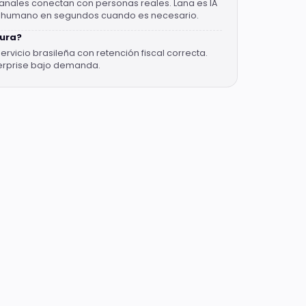
canales conectan con personas reales. Lana es IA
a humano en segundos cuando es necesario.
tura?
servicio brasileña con retención fiscal correcta.
erprise bajo demanda.