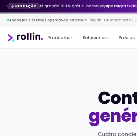
Migração 100% grátis · nossa equipe migra tudo
MIGRAÇÃO
Todos los sistemas operativos
·
Infra multi-región · Cumplimiento LG
Productos
Soluciones
Precios
Con
genér
Cuatro canales