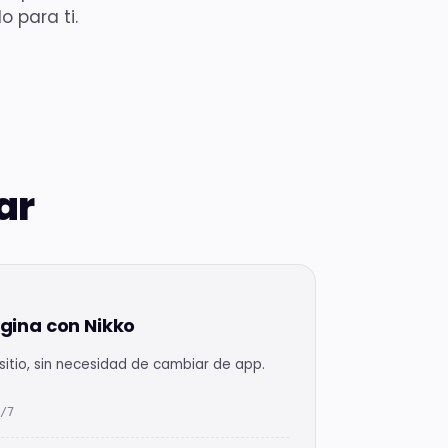
 para ti.
Registro
de
dominio
Hub de
TLDs
disponibles
Todas las
herramientas
Hub con todas
ar
las
herramientas
gratis
ágina con Nikko
 sitio, sin necesidad de cambiar de app.
/7