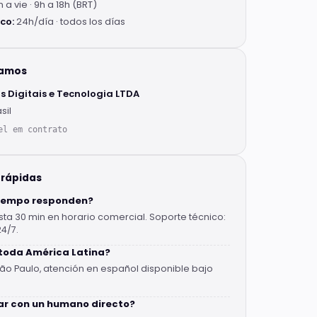
n a vie · 9h a 18h (BRT)
co:
24h/día · todos los días
tamos
os Digitais e Tecnologia LTDA
sil
el em contrato
 rápidas
tiempo responden?
ta 30 min en horario comercial. Soporte técnico:
24/7.
toda América Latina?
São Paulo, atención en español disponible bajo
ar con un humano directo?