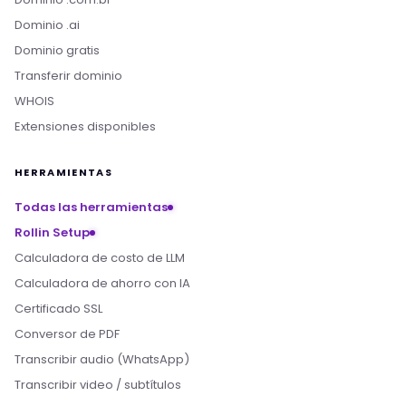
Dominio .ai
Dominio gratis
Transferir dominio
WHOIS
Extensiones disponibles
HERRAMIENTAS
Todas las herramientas
Rollin Setup
Calculadora de costo de LLM
Calculadora de ahorro con IA
Certificado SSL
Boa tarde! Sou o Nikko, da Rollin Host. 👋
Conversor de PDF
Estamos aqui pra acelerar projetos com
Transcribir audio (WhatsApp)
hospedagem otimizada, IA e automação. O que
você procura?
Transcribir video / subtítulos