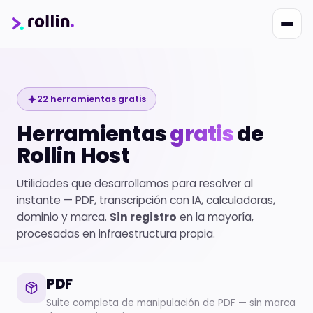
22 herramientas gratis
Nikko
Herramientas
gratis
de
Online · Suporte
|
Rollin
Responde em ~2s · Atendimento 24/7
Rollin Host
Utilidades que desarrollamos para resolver al
instante — PDF, transcripción con IA, calculadoras,
dominio y marca.
Sin registro
en la mayoría,
procesadas en infraestructura propia.
PDF
Suite completa de manipulación de PDF — sin marca