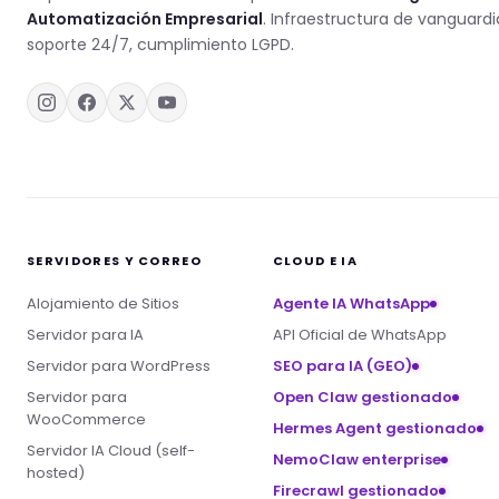
Automatización Empresarial
. Infraestructura de vanguardi
soporte 24/7, cumplimiento LGPD.
SERVIDORES Y CORREO
CLOUD E IA
Alojamiento de Sitios
Agente IA WhatsApp
Servidor para IA
API Oficial de WhatsApp
Servidor para WordPress
SEO para IA (GEO)
Servidor para
Open Claw gestionado
WooCommerce
Hermes Agent gestionado
Servidor IA Cloud (self-
NemoClaw enterprise
hosted)
Firecrawl gestionado