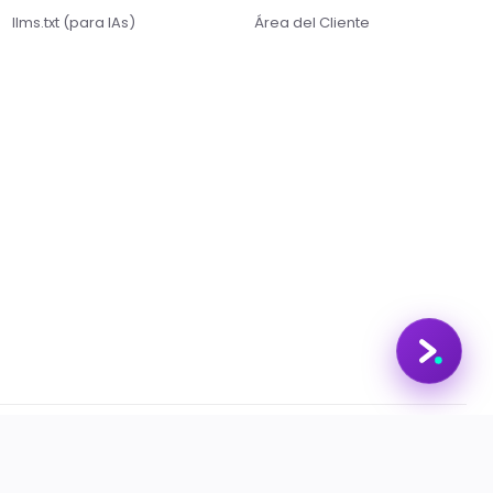
Estamos aqui pra acelerar projetos com
llms.txt (para IAs)
Área del Cliente
hospedagem otimizada, IA e automação. O
que você procura?
Quero conhecer os planos
Hospedagem para IA
Migrar pra Rollin
Falar com consultor