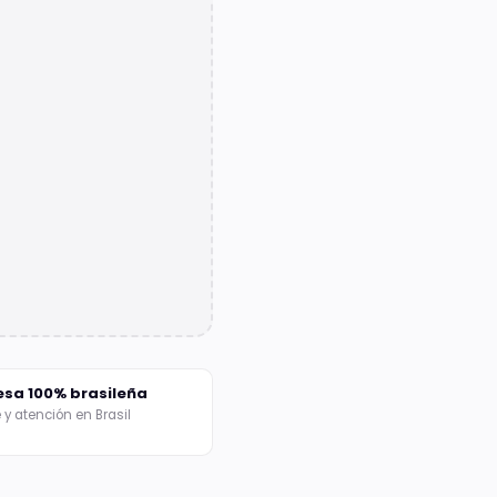
Registro
de
dominio
Hub de
TLDs
disponibles
Todas las
herramientas
Hub con todas
las
herramientas
gratis
sa 100% brasileña
 y atención en Brasil