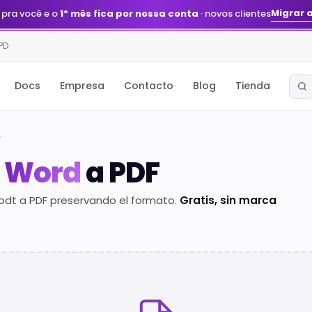
Migrar 
 pra você e o
1º mês fica por nossa conta
· novos clientes
PD
Docs
Empresa
Contacto
Blog
Tienda
F
r
Word
a PDF
.odt a PDF preservando el formato.
Gratis, sin marca