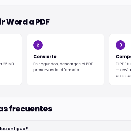
r Word a PDF
2
3
Convierte
Comp
ta 25 MB.
En segundos, descargas el PDF
El PDF f
preservando el formato.
— envía
en sist
as frecuentes
doc antiguo?