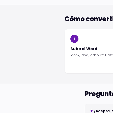
Cómo converti
1
Sube el Word
.docx, .doc, .odt o .rtf. Has
Pregunt
¿Acepta .