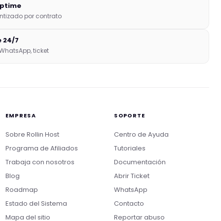
uptime
ntizado por contrato
 24/7
 WhatsApp, ticket
Nikko
Online · Suporte
|
Rollin
EMPRESA
SOPORTE
Responde em ~2s · Atendimento 24/7
Sobre Rollin Host
Centro de Ayuda
Programa de Afiliados
Tutoriales
Trabaja con nosotros
Documentación
Blog
Abrir Ticket
Roadmap
WhatsApp
Estado del Sistema
Contacto
Bom dia! Sou o Nikko, da Rollin Host. 👋
Mapa del sitio
Reportar abuso