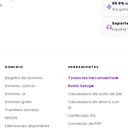
99.9% 
a,
SLA gara
Soporte
Español,
DOMINIO
HERRAMIENTAS
Registro de dominio
Todas las herramientas
Dominio .com.br
Rollin Setup
Dominio .ai
Calculadora de costo de LLM
Dominio gratis
Calculadora de ahorro con
IA
Transferir dominio
Certificado SSL
WHOIS
Conversor de PDF
Extensiones disponibles