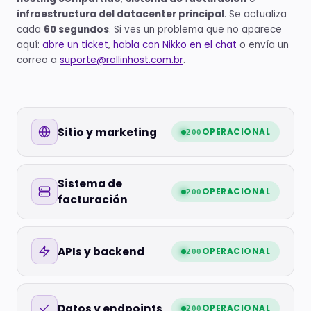
infraestructura del datacenter principal
. Se actualiza
cada
60 segundos
. Si ves un problema que no aparece
aquí:
abre un ticket
,
habla con Nikko en el chat
o envía un
correo a
suporte@rollinhost.com.br
.
Sitio y marketing
OPERACIONAL
200
Sistema de
OPERACIONAL
200
facturación
APIs y backend
OPERACIONAL
200
Datos y endpoints
OPERACIONAL
200