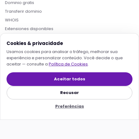
Dominio gratis
Estamos aqui pra acelerar projetos com
Transferir dominio
hospedagem otimizada, IA e automação. O que
você procura?
WHOIS
Extensiones disponibles
Quero conhecer os planos
Hospedagem para IA
Cookies & privacidade
HERRAMIENTAS
Migrar pra Rollin
Falar com consultor
Usamos cookies para analisar o tráfego, melhorar sua
Todas las herramientas
experiência e personalizar conteúdo. Você decide o que
aceitar — consulte a
Política de Cookies
.
Rollin Setup
Calculadora de costo de LLM
Aceitar todos
Calculadora de ahorro con IA
Certificado SSL
Recusar
Conversor de PDF
Preferências
Transcribir audio (WhatsApp)
Transcribir video / subtítulos
Creador de logo
Acortador de enlaces