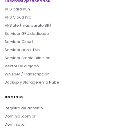
Firecrawl gestionado
VPS para n8n
VPS Cloud Pro
VPS Lite (más barato BR)
Servidor GPU dedicado
Servidor Cloud
Servidor para LLMs
Servidor Stable Diffusion
Vector DB alojado
Whisper / Transcripción
Backup y Storage en la Nube
DOMINIO
Registro de dominio
Dominio .com.br
Dominio .ai
Boa tarde! Sou o Nikko, da Rollin Host. 👋