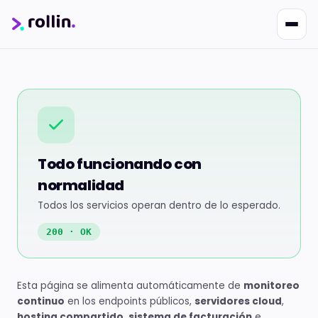
Nikko
Online · Suporte
|
Rollin
Responde em ~2s · Atendimento 24/7
Todo funcionando con
normalidad
Todos los servicios operan dentro de lo esperado.
200 · OK
Esta página se alimenta automáticamente de
monitoreo
continuo
en los endpoints públicos,
servidores cloud
,
hosting compartido
,
sistema de facturación
e