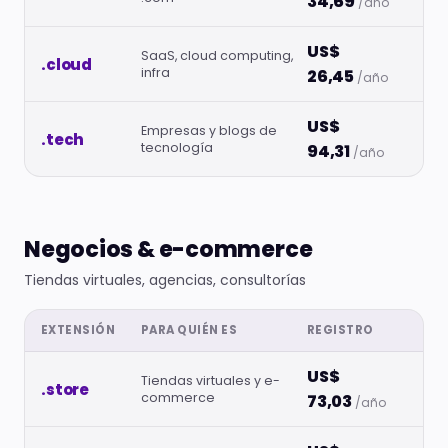
34,69
/año
US$
SaaS, cloud computing,
.cloud
infra
26,45
/año
US$
Empresas y blogs de
.tech
tecnología
94,31
/año
Negocios & e-commerce
Tiendas virtuales, agencias, consultorías
EXTENSIÓN
PARA QUIÉN ES
REGISTRO
US$
Tiendas virtuales y e-
.store
commerce
73,03
/año