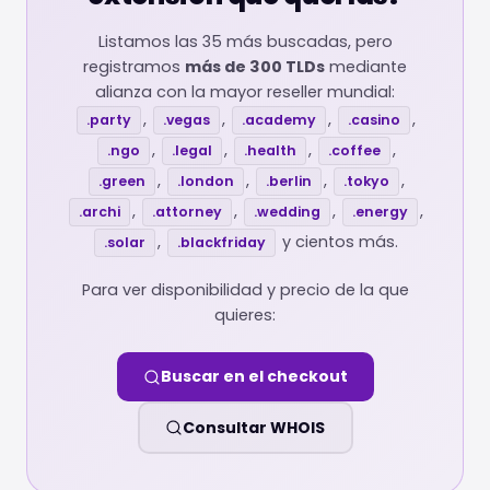
Listamos las 35
más buscadas, pero
registramos
más de 300 TLDs
mediante
alianza con la mayor reseller mundial:
,
,
,
,
.party
.vegas
.academy
.casino
,
,
,
,
.ngo
.legal
.health
.coffee
,
,
,
,
.green
.london
.berlin
.tokyo
,
,
,
,
.archi
.attorney
.wedding
.energy
,
y cientos más.
.solar
.blackfriday
Para ver disponibilidad y precio de la que
quieres:
Buscar en el checkout
Consultar WHOIS