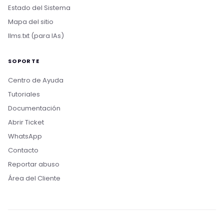
Estado del Sistema
Mapa del sitio
llms.txt (para IAs)
SOPORTE
Centro de Ayuda
Tutoriales
Documentación
Abrir Ticket
WhatsApp
Contacto
Reportar abuso
Boa tarde! Sou o Nikko, da Rollin Host. 👋
Área del Cliente
Estamos aqui pra acelerar projetos com
hospedagem otimizada, IA e automação. O que
você procura?