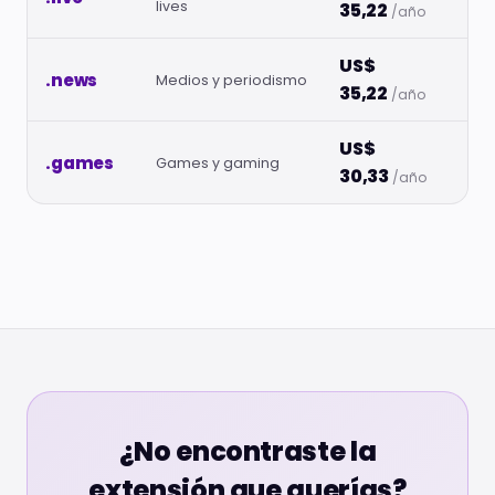
lives
35,22
/año
US$
.news
Medios y periodismo
35,22
/año
US$
.games
Games y gaming
30,33
/año
¿No encontraste la
extensión que querías?