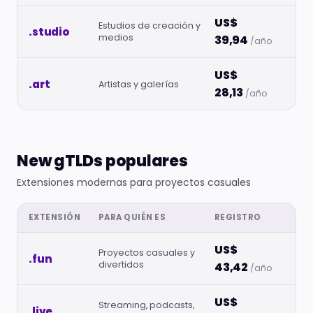
US$
Estudios de creación y
.studio
medios
39,94
/año
US$
.art
Artistas y galerías
28,13
/año
New gTLDs populares
Extensiones modernas para proyectos casuales
EXTENSIÓN
PARA QUIÉN ES
REGISTRO
US$
Proyectos casuales y
.fun
divertidos
43,42
/año
US$
Streaming, podcasts,
.live