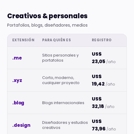
Creativos & personales
Portafolios, blogs, diseñadores, medios
EXTENSIÓN
PARA QUIÉN ES
REGISTRO
US$
Sitios personales y
.me
portafolios
23,05
/año
US$
Corto, moderno,
.xyz
cualquier proyecto
19,42
/año
US$
.blog
Blogs internacionales
32,18
/año
US$
Diseñadores y estudios
.design
creativos
73,96
/año