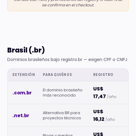
se confirma en el checkout.
Brasil (.br)
Dominios brasileños bajo registro.br — exigen CPF o CNPJ
EXTENSIÓN
PARA QUIÉN ES
REGISTRO
US$
El dominio brasileño
.com.br
más reconocido
17,47
/año
US$
Alternativa BR para
.net.br
proyectos técnicos
16,12
/año
US$
Blogs y medios