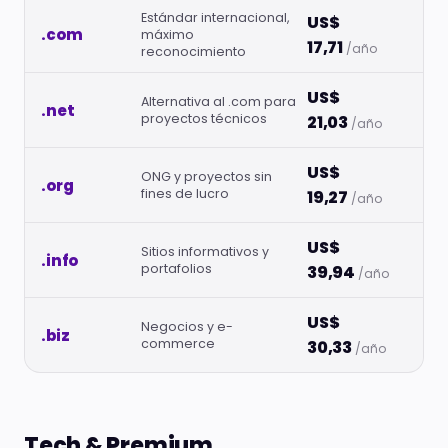
Estándar internacional,
US$
.com
máximo
17,71
/año
reconocimiento
US$
Alternativa al .com para
.net
proyectos técnicos
21,03
/año
US$
ONG y proyectos sin
.org
fines de lucro
19,27
/año
US$
Sitios informativos y
.info
portafolios
39,94
/año
US$
Negocios y e-
.biz
commerce
30,33
/año
Tech & Premium