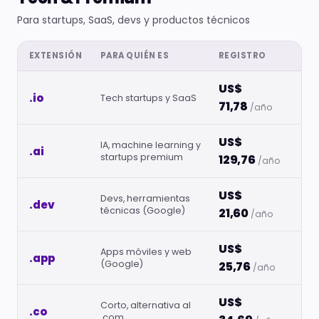
Para startups, SaaS, devs y productos técnicos
EXTENSIÓN
PARA QUIÉN ES
REGISTRO
US$
.io
Tech startups y SaaS
71,78
/año
US$
IA, machine learning y
.ai
startups premium
129,76
/año
US$
Devs, herramientas
.dev
técnicas (Google)
21,60
/año
US$
Apps móviles y web
.app
(Google)
25,76
/año
US$
Corto, alternativa al
.co
.com