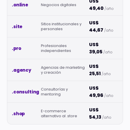
US$
.online
Negocios digitales
49,40
/año
US$
Sitios institucionales y
.site
personales
44,67
/año
US$
Profesionales
.pro
independientes
39,05
/año
US$
Agencias de marketing
.agency
y creación
25,51
/año
US$
Consultorías y
.consulting
mentoring
49,96
/año
US$
E-commerce
.shop
alternativo al .store
54,13
/año