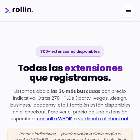
300+ extensiones disponibles
Todas las
extensiones
Nikko
que registramos.
Online · Suporte
|
Rollin
Responde em ~2s · Atendimento 24/7
Listamos abajo las
35 más buscadas
con precio
indicativo. Otras 270+ TLDs (.party, .vegas, .design,
.business, .academy, etc.) también están disponibles
en el checkout. Para ver el precio de una extensión
específica,
consulta WHOIS
o
ve directo al checkout
.
Precios indicativos — pueden variar a diario según el
cambio USD→BRL y promociones del registry. El valor final