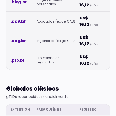
.blog.br
personales
16,12
/año
US$
.adv.br
Abogados (exige OAB)
16,12
/año
US$
.eng.br
Ingenieros (exige CREA)
16,12
/año
US$
Profesionales
.pro.br
regulados
16,12
/año
Globales clásicos
gTLDs reconocidos mundialmente
EXTENSIÓN
PARA QUIÉN ES
REGISTRO