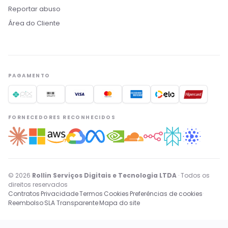
Reportar abuso
Boa noite! Sou o Nikko, da Rollin Host. 👋
Área do Cliente
Estamos aqui pra acelerar projetos com
hospedagem otimizada, IA e automação. O que
você procura?
Quero conhecer os planos
Hospedagem para IA
PAGAMENTO
Migrar pra Rollin
Falar com consultor
FORNECEDORES RECONHECIDOS
© 2026
Rollin Serviços Digitais e Tecnologia LTDA
· Todos os
direitos reservados
Contratos
·
Privacidade
·
Termos
·
Cookies
·
Preferências de cookies
·
Reembolso
·
SLA Transparente
·
Mapa do site