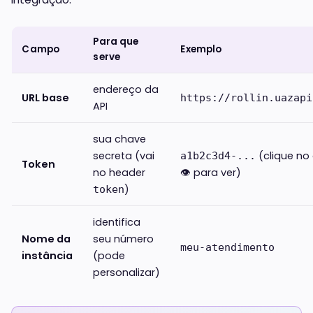
Para que
Campo
Exemplo
serve
endereço da
URL base
https://rollin.uazapi
API
sua chave
secreta (vai
(clique no
a1b2c3d4-...
Token
no header
👁 para ver)
)
token
identifica
Nome da
seu número
meu-atendimento
instância
(pode
personalizar)