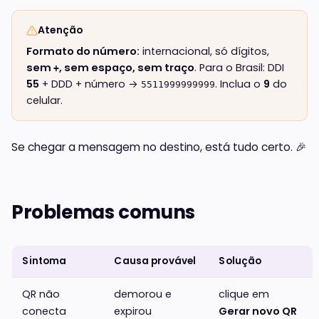
Atenção
Formato do número:
internacional, só dígitos,
sem
, sem espaço, sem traço
. Para o Brasil: DDI
+
55
+ DDD + número →
. Inclua o
9
do
5511999999999
celular.
Se chegar a mensagem no destino, está tudo certo. 🎉
Problemas comuns
Sintoma
Causa provável
Solução
QR não
demorou e
clique em
conecta
expirou
Gerar novo QR