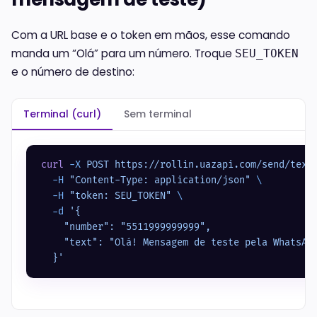
Com a URL base e o token em mãos, esse comando
manda um “Olá” para um número. Troque
SEU_TOKEN
e o número de destino:
Terminal (curl)
Sem terminal
curl
 -X
 POST
 https://rollin.uazapi.com/send/text
  -H
 "Content-Type: application/json"
 \
  -H
 "token: SEU_TOKEN"
 \
  -d
 '{
    "number": "5511999999999",
    "text": "Olá! Mensagem de teste pela WhatsAp
  }'