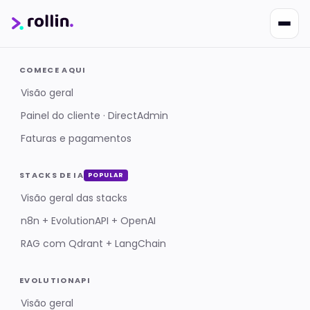
COMECE AQUI
Visão geral
Painel do cliente · DirectAdmin
Faturas e pagamentos
Nikko
Online · Suporte
|
Rollin
STACKS DE IA
POPULAR
Responde em ~2s · Atendimento 24/7
Visão geral das stacks
n8n + EvolutionAPI + OpenAI
RAG com Qdrant + LangChain
EVOLUTIONAPI
Visão geral