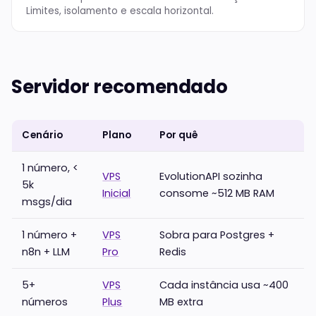
Limites, isolamento e escala horizontal.
Servidor recomendado
Cenário
Plano
Por quê
1 número, <
VPS
EvolutionAPI sozinha
5k
Inicial
consome ~512 MB RAM
msgs/dia
1 número +
VPS
Sobra para Postgres +
n8n + LLM
Pro
Redis
5+
VPS
Cada instância usa ~400
números
Plus
MB extra