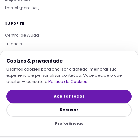
Boa tarde! Sou o Nikko, da Rollin Host. 👋
llms.txt (para IAs)
Estamos aqui pra acelerar projetos com
hospedagem otimizada, IA e automação. O que
você procura?
SUPORTE
Central de Ajuda
Quero conhecer os planos
Hospedagem para IA
Tutoriais
Migrar pra Rollin
Falar com consultor
Documentação
Cookies & privacidade
Abrir Ticket
Usamos cookies para analisar o tráfego, melhorar sua
WhatsApp
experiência e personalizar conteúdo. Você decide o que
Contato
aceitar — consulte a
Política de Cookies
.
Reportar abuso
Área do Cliente
Aceitar todos
Recusar
Preferências
PAGAMENTO