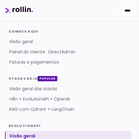
COMECE AQUI
Visão geral
Painel do cliente · DirectAdmin
Nikko
Faturas e pagamentos
Online · Suporte
|
Rollin
Responde em ~2s · Atendimento 24/7
STACKS DE IA
POPULAR
Visão geral das stacks
n8n + EvolutionAPI + OpenAI
RAG com Qdrant + LangChain
EVOLUTIONAPI
Visão geral