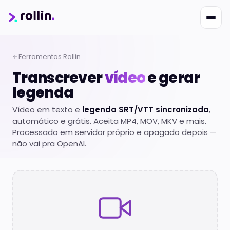
Ferramentas Rollin
Transcrever
vídeo
e gerar
Nikko
legenda
Online · Suporte
|
Rollin
Responde em ~2s · Atendimento 24/7
Vídeo em texto e
legenda SRT/VTT sincronizada
,
automático e grátis. Aceita MP4, MOV, MKV e mais.
Processado em servidor próprio e apagado depois —
não vai pra OpenAI.