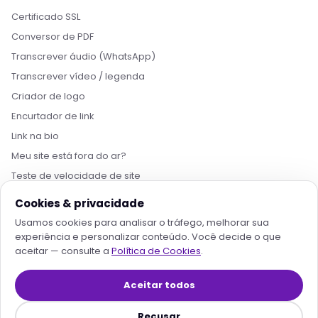
Certificado SSL
Conversor de PDF
Transcrever áudio (WhatsApp)
Transcrever vídeo / legenda
Bom dia! Sou o Nikko, da Rollin Host. 👋
Criador de logo
Estamos aqui pra acelerar projetos com
Encurtador de link
hospedagem otimizada, IA e automação. O que
você procura?
Link na bio
Meu site está fora do ar?
Quero conhecer os planos
Hospedagem para IA
Teste de velocidade de site
Qual é meu IP?
Migrar pra Rollin
Falar com consultor
Cookies & privacidade
Gerador de nome de empresa
Usamos cookies para analisar o tráfego, melhorar sua
Templates n8n
experiência e personalizar conteúdo. Você decide o que
aceitar — consulte a
Política de Cookies
.
EMPRESA
Aceitar todos
Sobre a Rollin Host
Recusar