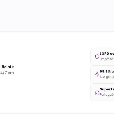
LGPD c
Empresa b
ificial
e
99.9% 
 24/7 em
SLA gara
Suporte
Português