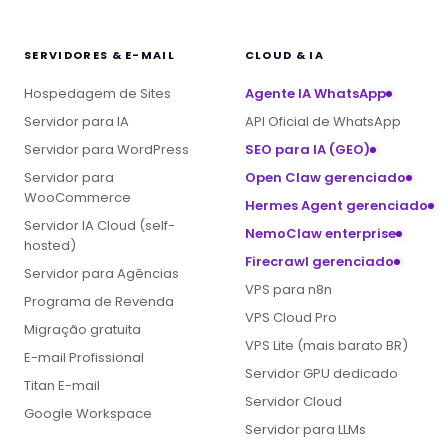
SERVIDORES & E-MAIL
CLOUD & IA
Hospedagem de Sites
Agente IA WhatsApp
Servidor para IA
API Oficial de WhatsApp
Servidor para WordPress
SEO para IA (GEO)
Servidor para
Open Claw gerenciado
WooCommerce
Hermes Agent gerenciado
Servidor IA Cloud (self-
NemoClaw enterprise
hosted)
Firecrawl gerenciado
Servidor para Agências
VPS para n8n
Programa de Revenda
VPS Cloud Pro
Migração gratuita
VPS Lite (mais barato BR)
E-mail Profissional
Servidor GPU dedicado
Titan E-mail
Servidor Cloud
Google Workspace
Servidor para LLMs