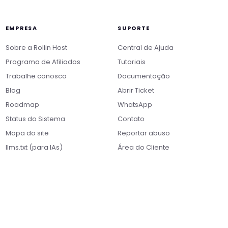
EMPRESA
SUPORTE
Sobre a Rollin Host
Central de Ajuda
Programa de Afiliados
Tutoriais
Trabalhe conosco
Documentação
Blog
Abrir Ticket
Roadmap
WhatsApp
Nikko
Status do Sistema
Contato
Online · Suporte
|
Rollin
Responde em ~2s · Atendimento 24/7
Mapa do site
Reportar abuso
llms.txt (para IAs)
Área do Cliente
Boa tarde! Sou o Nikko, da Rollin Host. 👋