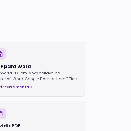
hosted
Registro
de
domínio
Hub de
TLDs
disponíveis
Todas as
ferramentas
Hub com todas
as ferramentas
F para Word
grátis
nverta PDF em .docx editável no
crosoft Word, Google Docs ou LibreOffice.
rir ferramenta
vidir PDF