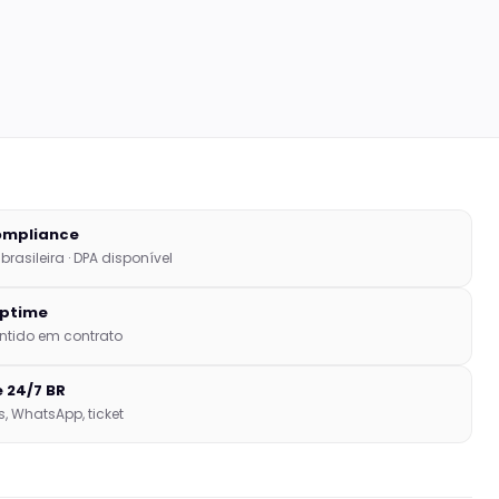
ompliance
rasileira · DPA disponível
uptime
ntido em contrato
 24/7 BR
, WhatsApp, ticket