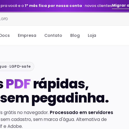
Migrar 
 pra você e o
1º mês fica por nossa conta
· novos clientes
 LGPD
Docs
Empresa
Contato
Blog
Loja
gua · LGPD-safe
s
PDF
rápidas,
e sem pegadinha.
s grátis no navegador.
Processado em servidores
, sem cadastro, sem marca d'água. Alternativa de
df e Adobe.