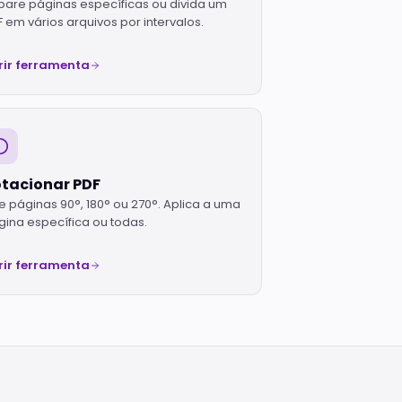
pare páginas específicas ou divida um
 em vários arquivos por intervalos.
rir ferramenta
tacionar PDF
e páginas 90°, 180° ou 270°. Aplica a uma
gina específica ou todas.
rir ferramenta