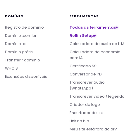
DOMÍNIO
FERRAMENTAS
Registro de domínio
Todas as ferramentas
Domínio .com.br
Rollin Setup
Domínio .ai
Calculadora de custo de LLM
Domínio grátis
Calculadora de economia
com IA
Transferir domínio
Certificado SSL
WHOIS
Conversor de PDF
Extensões disponíveis
Transcrever áudio
(WhatsApp)
Transcrever vídeo / legenda
Criador de logo
Encurtador de link
Link na bio
Meu site está fora do ar?