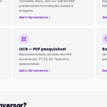
em
Converta .docx, .doc ou .odt em PDF
Se
preservando formatação, fontes e
PDF
imagens.
Abrir ferramenta
Ab
OCR — PDF pesquisável
Ro
Reconhecimento de texto em PDF
Gir
escaneado. PT, ES, EN. Texto fica
pá
selecionável.
Abrir ferramenta
Ab
onversor?