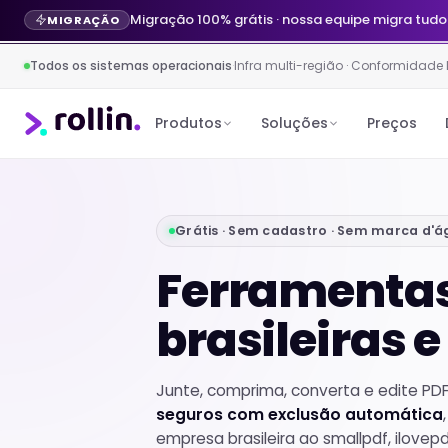
Migração 100% grátis · nossa equipe migra tudo
MIGRAÇÃO
Todos os sistemas operacionais
·
Infra multi-região · Conformidade
Produtos
Soluções
Preços
Grátis · Sem cadastro · Sem marca d'á
Ferramenta
brasileiras 
Junte, comprima, converta e edite PDF
seguros com exclusão automática
empresa brasileira ao smallpdf, ilovep