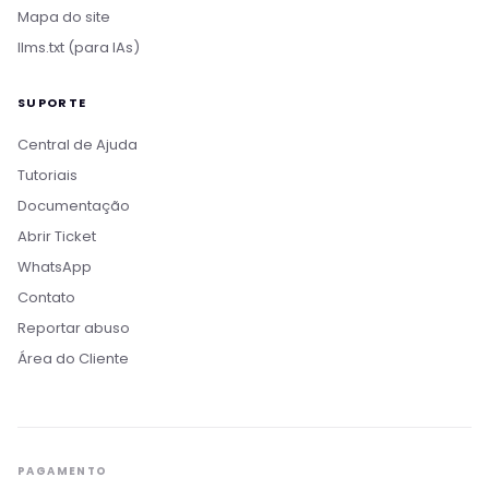
Mapa do site
llms.txt (para IAs)
SUPORTE
Central de Ajuda
Tutoriais
Documentação
Abrir Ticket
WhatsApp
Contato
Reportar abuso
Área do Cliente
Bom dia! Sou o Nikko, da Rollin Host. 👋
Estamos aqui pra acelerar projetos com
hospedagem otimizada, IA e automação. O que
você procura?
PAGAMENTO
Quero conhecer os planos
Hospedagem para IA