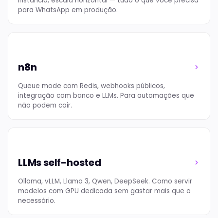
instância, escala horizontal — tudo o que você precisa
para WhatsApp em produção.
n8n
Queue mode com Redis, webhooks públicos,
integração com banco e LLMs. Para automações que
não podem cair.
LLMs self-hosted
Ollama, vLLM, Llama 3, Qwen, DeepSeek. Como servir
modelos com GPU dedicada sem gastar mais que o
necessário.