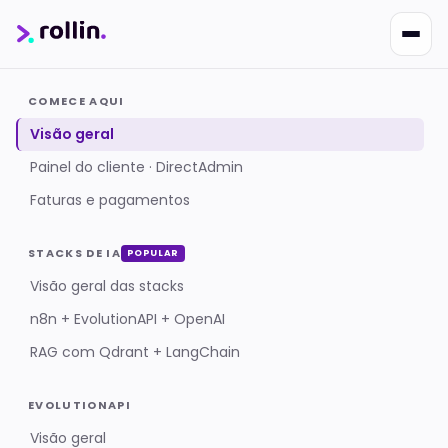
COMECE AQUI
Visão geral
Painel do cliente · DirectAdmin
Faturas e pagamentos
Nikko
Online · Suporte
|
Rollin
Responde em ~2s · Atendimento 24/7
STACKS DE IA
POPULAR
Visão geral das stacks
n8n + EvolutionAPI + OpenAI
RAG com Qdrant + LangChain
EVOLUTIONAPI
Visão geral