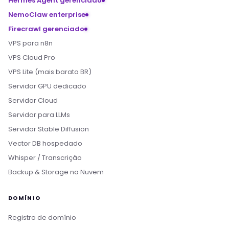
Hermes Agent gerenciado
NemoClaw enterprise
Firecrawl gerenciado
VPS para n8n
VPS Cloud Pro
VPS Lite (mais barato BR)
Servidor GPU dedicado
Servidor Cloud
Servidor para LLMs
Servidor Stable Diffusion
Vector DB hospedado
Whisper / Transcrição
Backup & Storage na Nuvem
DOMÍNIO
Registro de domínio