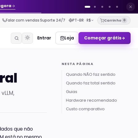
agora
Falar com vendas
·
Suporte 24/7
·
PT-BR · R$
·
Carrinho
0
Entrar
Loja
Começar grátis
Agente de
NESTA PÁGINA
IA pra
ral
WhatsApp
Quando NÃO faz sentido
Stack
Quando faz total sentido
gerenciada:
CRM +
Guias
 vLLM,
agente de IA
+ WhatsApp
Hardware recomendado
+ LLM
Custo comparativo
VPS pra
n8n
Automação
 dados que não
self-
LLM está no mesmo