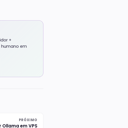
idor +
te humano em
PRÓXIMO
ar Ollama em VPS