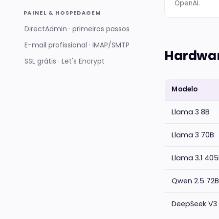
OpenAI.
PAINEL & HOSPEDAGEM
DirectAdmin · primeiros passos
E-mail profissional · IMAP/SMTP
Hardwa
SSL grátis · Let's Encrypt
Modelo
Llama 3 8B
Llama 3 70B
Llama 3.1 40
Qwen 2.5 72
DeepSeek V3 