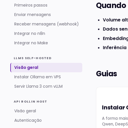
Quando f
Primeiros passos
Enviar mensagens
Volume al
Receber mensagens (webhook)
Dados sen
Integrar no n8n
Embedding
Integrar no Make
Inferência
LLMS SELF-HOSTED
Visão geral
Guias
Instalar Ollama em VPS
Servir Llama 3 com vLLM
API ROLLIN HOST
Instalar
Visão geral
A forma mais
Autenticação
Qwen, DeepS