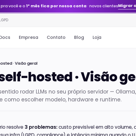
Migrar 
 pra você e o
1º mês fica por nossa conta
· novos clientes
 LGPD
Docs
Empresa
Contato
Blog
Loja
osted · Visão geral
self-hosted · Visão ge
entido rodar LLMs no seu próprio servidor — Ollama,
e como escolher modelo, hardware e runtime.
rio resolve
3 problemas:
custo previsível em alto volume,
sua infra (LGPD, compliance) e latência mínima quando o 