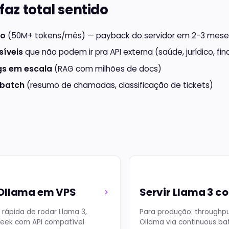
az total sentido
to
(50M+ tokens/mês) — payback do servidor em 2-3 mese
síveis
que não podem ir pra API externa (saúde, jurídico, fin
s em escala
(RAG com milhões de docs)
 batch
(resumo de chamadas, classificação de tickets)
 Ollama em VPS
Servir Llama 3 c
 rápida de rodar Llama 3,
Para produção: throughpu
eek com API compatível
Ollama via continuous bat