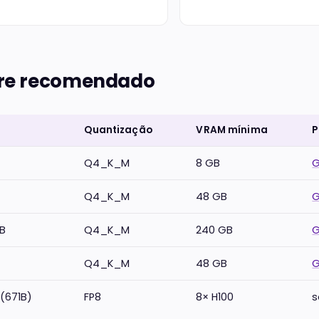
re recomendado
Quantização
VRAM mínima
P
Q4_K_M
8 GB
G
Q4_K_M
48 GB
G
5B
Q4_K_M
240 GB
G
B
Q4_K_M
48 GB
G
(671B)
FP8
8× H100
s