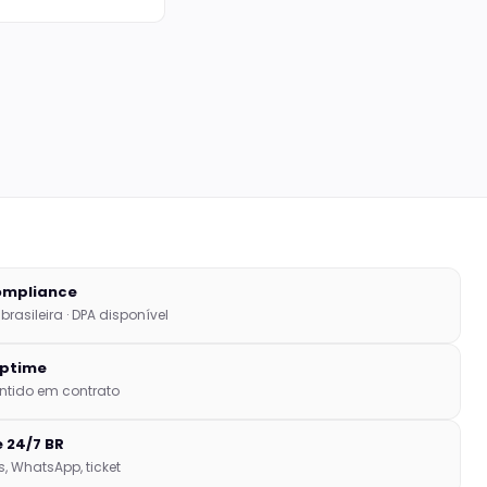
ompliance
rasileira · DPA disponível
uptime
ntido em contrato
 24/7 BR
, WhatsApp, ticket