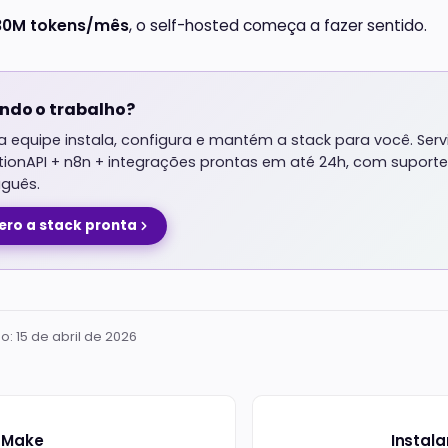
30M tokens/mês
, o self-hosted começa a fazer sentido.
ndo o trabalho?
 equipe instala, configura e mantém a stack para você. Serv
utionAPI + n8n + integrações prontas em até 24h, com supor
uguês.
ero a stack pronta
ão:
15 de abril de 2026
o Make
Instal