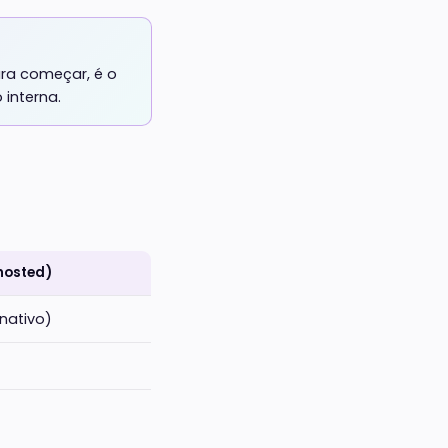
ra começar, é o
 interna.
hosted)
inativo)
)