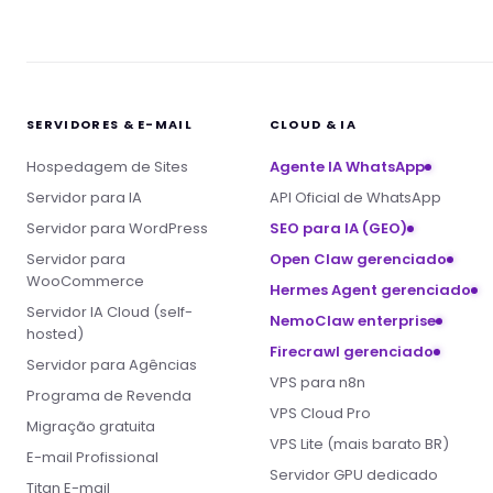
SERVIDORES & E-MAIL
CLOUD & IA
Hospedagem de Sites
Agente IA WhatsApp
Servidor para IA
API Oficial de WhatsApp
Servidor para WordPress
SEO para IA (GEO)
Servidor para
Open Claw gerenciado
WooCommerce
Hermes Agent gerenciado
Servidor IA Cloud (self-
NemoClaw enterprise
hosted)
Firecrawl gerenciado
Servidor para Agências
VPS para n8n
Programa de Revenda
VPS Cloud Pro
Migração gratuita
VPS Lite (mais barato BR)
E-mail Profissional
Servidor GPU dedicado
Titan E-mail