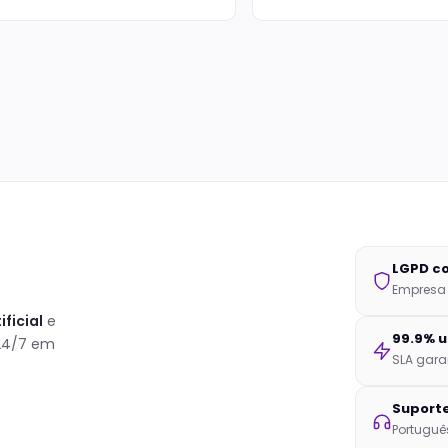
LGPD c
Empresa b
ificial
e
99.9% 
 24/7 em
SLA gara
Suporte
Português