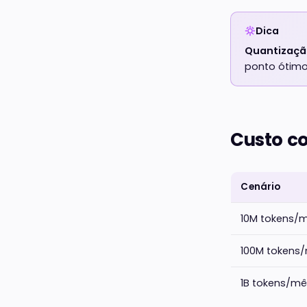
Dica
Quantizaç
ponto ótimo.
Custo c
Cenário
10M tokens/
100M tokens
1B tokens/m