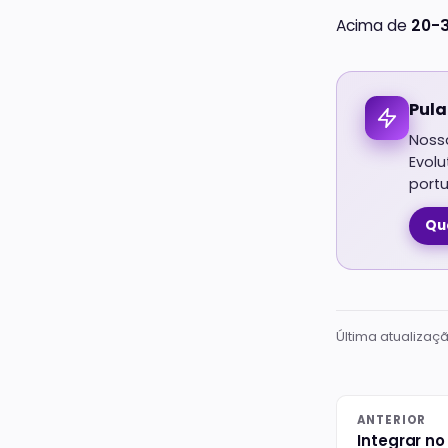
Acima de
20-
Pula
Nossa
Evol
port
Qu
Última atualizaç
ANTERIOR
Integrar n