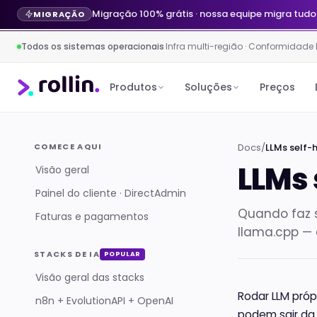
Migração 100% grátis · nossa equipe migra tudo
MIGRAÇÃO
Todos os sistemas operacionais
·
Infra multi-região · Conformidade
Produtos
Soluções
Preços
COMECE AQUI
Docs
/
LLMs self-h
LLMs 
Visão geral
Painel do cliente · DirectAdmin
Quando faz s
Faturas e pagamentos
llama.cpp — 
STACKS DE IA
POPULAR
Visão geral das stacks
Rodar LLM próp
n8n + EvolutionAPI + OpenAI
podem sair da 