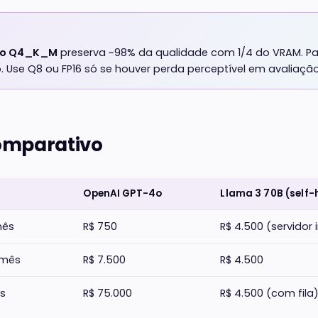
ão Q4_K_M
preserva ~98% da qualidade com 1/4 do VRAM. Pa
 Use Q8 ou FP16 só se houver perda perceptível em avaliação
omparativo
OpenAI GPT-4o
Llama 3 70B (self-
mês
R$ 750
R$ 4.500 (servidor 
/mês
R$ 7.500
R$ 4.500
ês
R$ 75.000
R$ 4.500 (com fila