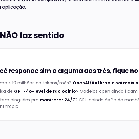
 aplicação.
NÃO faz sentido
cê responde sim a alguma das três, fique n
ume < 10 milhões de tokens/mês?
OpenAI/Anthropic sai mais 
isa de
GPT-4o-level de raciocínio
? Modelos open ainda ficam
 tem ninguém pra
monitorar 24/7
? GPU caindo às 3h da manh
nthropic