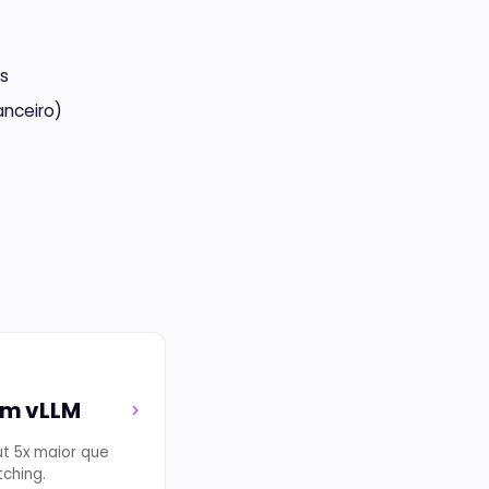
s
anceiro)
om vLLM
t 5x maior que
ching.