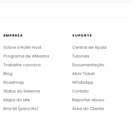
EMPRESA
SUPORTE
Sobre a Rollin Host
Central de Ajuda
Programa de Afiliados
Tutoriais
Trabalhe conosco
Documentação
Blog
Abrir Ticket
Roadmap
WhatsApp
Nikko
Status do Sistema
Contato
Online · Suporte
|
Rollin
Responde em ~2s · Atendimento 24/7
Mapa do site
Reportar abuso
llms.txt (para IAs)
Área do Cliente