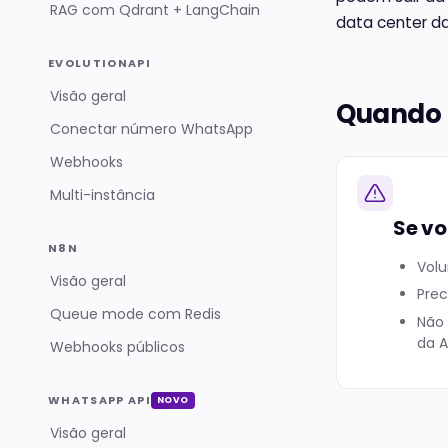
RAG com Qdrant + LangChain
data center da
EVOLUTIONAPI
Visão geral
Quando 
Conectar número WhatsApp
Webhooks
Multi-instância
Se vo
N8N
Vol
Visão geral
Prec
Queue mode com Redis
Não
da A
Webhooks públicos
WHATSAPP API
NOVO
Visão geral