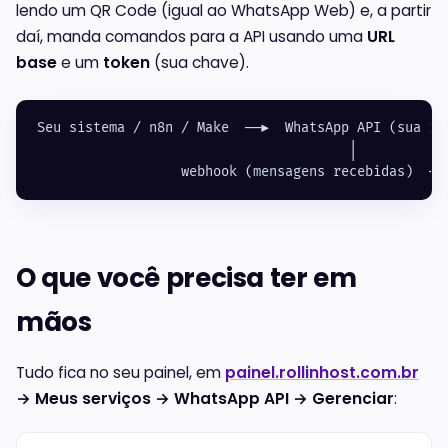
lendo um QR Code (igual ao WhatsApp Web) e, a partir
daí, manda comandos para a API usando uma
URL
base
e um
token
(sua chave).
Seu sistema / n8n / Make  ──▶  WhatsApp API (sua in
                                       │
                  webhook (mensagens recebidas)  ──
O que você precisa ter em
mãos
Tudo fica no seu painel, em
painel.rollinhost.com.br
→ Meus serviços → WhatsApp API → Gerenciar
: