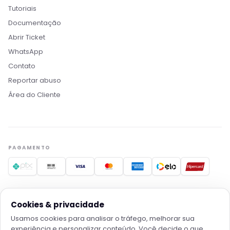
Tutoriais
Documentação
Abrir Ticket
WhatsApp
Contato
Reportar abuso
Área do Cliente
Boa madrugada! Sou o Nikko, da Rollin Host. 👋
Estamos aqui pra acelerar projetos com
hospedagem otimizada, IA e automação. O que
você procura?
PAGAMENTO
Quero conhecer os planos
Hospedagem para IA
Migrar pra Rollin
Falar com consultor
FORNECEDORES RECONHECIDOS
Cookies & privacidade
Usamos cookies para analisar o tráfego, melhorar sua
experiência e personalizar conteúdo. Você decide o que