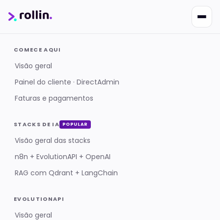
COMECE AQUI
Visão geral
Painel do cliente · DirectAdmin
Faturas e pagamentos
Nikko
Online · Suporte
|
Rollin
Responde em ~2s · Atendimento 24/7
STACKS DE IA
POPULAR
Visão geral das stacks
n8n + EvolutionAPI + OpenAI
RAG com Qdrant + LangChain
EVOLUTIONAPI
Visão geral