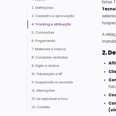
Estes 
2. Definições
Tecno
seleci
3. Cadastro e aprovação
hosped
4. Tracking e atribuição
5. Comissões
A relaç
6. Pagamento
mandat
7. Materiais e marca
2. D
8. Condutas vedadas
Afi
9. Sigilo e dados
Cli
10. Tributação e NF
Co
11. Suspensão e rescisão
fat
12. Alterações
Co
13. Lei aplicável e foro
Co
14. Contato
(vi