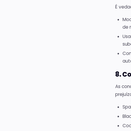
É veda
Mod
de 
Usa
sub
Com
aut
8. C
As con
prejuíz
Spa
Bla
Coo