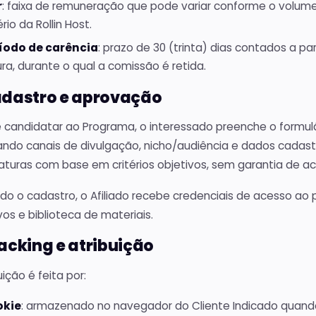
r
: faixa de remuneração que pode variar conforme o volum
ério da Rollin Host.
íodo de carência
: prazo de 30 (trinta) dias contados a p
ura, durante o qual a comissão é retida.
adastro e aprovação
e candidatar ao Programa, o interessado preenche o formu
ndo canais de divulgação, nicho/audiência e dados cadastra
aturas com base em critérios objetivos, sem garantia de ac
do o cadastro, o Afiliado recebe credenciais de acesso ao 
vos e biblioteca de materiais.
racking e atribuição
uição é feita por:
okie
: armazenado no navegador do Cliente Indicado quando 