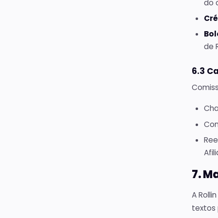
do 
Cré
Bol
de R
6.3 C
Comiss
Cha
Con
Ree
Afil
7. M
A Rolli
textos 