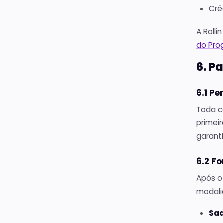
Cré
A Rolli
do Pro
6. P
6.1 Pe
Toda c
primeir
garant
6.2 F
Após o 
modali
Saq