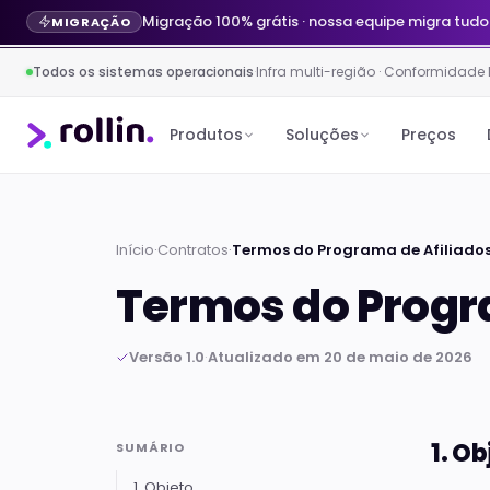
Migração 100% grátis · nossa equipe migra tudo
MIGRAÇÃO
Todos os sistemas operacionais
·
Infra multi-região · Conformidade
Produtos
Soluções
Preços
Início
·
Contratos
·
Termos do Programa de Afiliado
Termos do Progr
Versão 1.0
·
Atualizado em 20 de maio de 2026
1. Ob
SUMÁRIO
1. Objeto