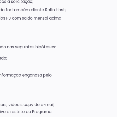
pós a solicitação;
do for também cliente Rollin Host;
ados PJ com saldo mensal acima
ado nas seguintes hipóteses:
ado;
informação enganosa pelo
ners, vídeos, copy de e-mail,
ivo e restrito ao Programa.