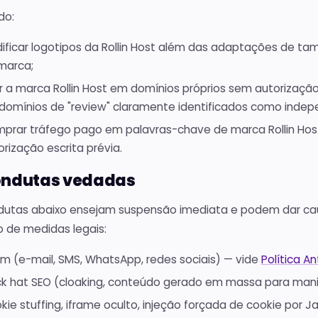
do:
ificar logotipos da Rollin Host além das adaptações de t
marca;
r a marca Rollin Host em domínios próprios sem autorizaçã
domínios de "review" claramente identificados como indep
prar tráfego pago em palavras-chave de marca Rollin Host
orização escrita prévia.
ondutas vedadas
dutas abaixo ensejam suspensão imediata e podem dar ca
o de medidas legais:
m (e-mail, SMS, WhatsApp, redes sociais) — vide
Política A
ck hat SEO (cloaking, conteúdo gerado em massa para manipul
kie stuffing, iframe oculto, injeção forçada de cookie por Ja