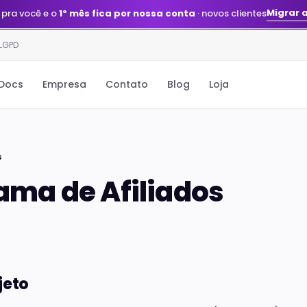
Migrar 
 pra você e o
1º mês fica por nossa conta
· novos clientes
 LGPD
Docs
Empresa
Contato
Blog
Loja
s
ama de Afiliados
jeto