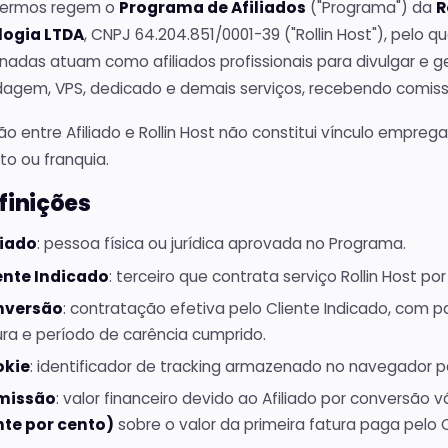
Termos regem o
Programa de Afiliados
("Programa") da
R
logia LTDA
, CNPJ 64.204.851/0001-39 ("Rollin Host"), pelo qu
onadas atuam como afiliados profissionais para divulgar e 
agem, VPS, dedicado e demais serviços, recebendo comis
ão entre Afiliado e Rollin Host não constitui vínculo empregat
o ou franquia.
efinições
liado
: pessoa física ou jurídica aprovada no Programa.
ente Indicado
: terceiro que contrata serviço Rollin Host po
nversão
: contratação efetiva pelo Cliente Indicado, com
ura e período de carência cumprido.
okie
: identificador de tracking armazenado no navegador par
missão
: valor financeiro devido ao Afiliado por conversão 
nte por cento)
sobre o valor da primeira fatura paga pelo C