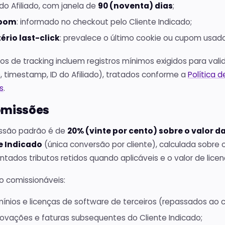
 do Afiliado, com janela de
90 (noventa) dias
;
pom
: informado no checkout pelo Cliente Indicado;
tério last-click
: prevalece o último cookie ou cupom usado
os de tracking incluem registros mínimos exigidos para val
, timestamp, ID do Afiliado), tratados conforme a
Política 
s
.
omissões
ssão padrão é de
20% (vinte por cento) sobre o valor d
e Indicado
(única conversão por cliente), calculada sobre o
tados tributos retidos quando aplicáveis e o valor de licen
o comissionáveis:
ínios e licenças de software de terceiros (repassados ao 
ovações e faturas subsequentes do Cliente Indicado;