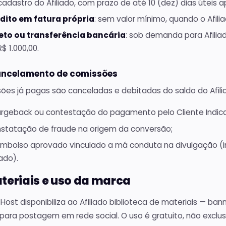
cadastro do Afiliado, com prazo de até 10 (dez) dias úteis a
dito em fatura própria
: sem valor mínimo, quando o Afilia
eto ou transferência bancária
: sob demanda para Afili
$ 1.000,00.
ancelamento de comissões
ões já pagas são canceladas e debitadas do saldo do Afili
rgeback ou contestação do pagamento pelo Cliente Indic
statação de fraude na origem da conversão;
mbolso aprovado vinculado a má conduta na divulgação (
iado).
ateriais e uso da marca
n Host disponibiliza ao Afiliado biblioteca de materiais — ban
para postagem em rede social. O uso é gratuito, não exclus