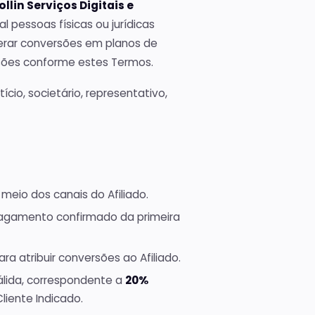
hosted
ollin Serviços Digitais e
al pessoas físicas ou jurídicas
Registro
de
gerar conversões em planos de
domínio
sões conforme estes Termos.
Hub de
TLDs
disponíveis
ício, societário, representativo,
Todas as
ferramentas
Hub com todas
as ferramentas
grátis
r meio dos canais do Afiliado.
 pagamento confirmado da primeira
a atribuir conversões ao Afiliado.
válida, correspondente a
20%
liente Indicado.