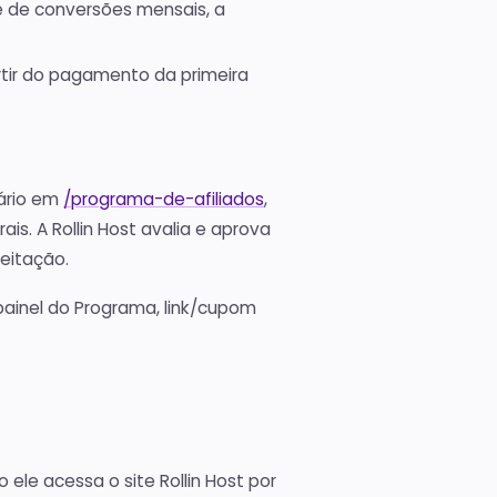
e de conversões mensais, a
artir do pagamento da primeira
lário em
/programa-de-afiliados
,
is. A Rollin Host avalia e aprova
eitação.
painel do Programa, link/cupom
ele acessa o site Rollin Host por