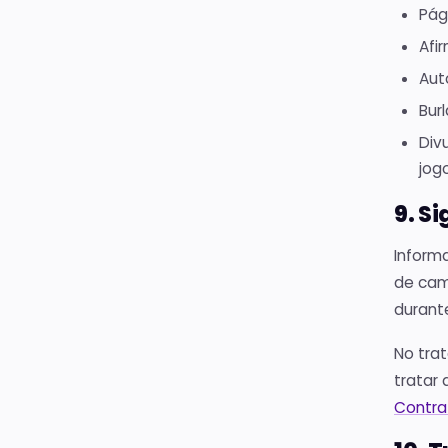
Pág
Afi
Aut
Burl
Div
jog
9. Si
Informa
de cam
durant
No tra
tratar 
Contra