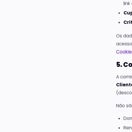
link
Cu
Cri
Os dad
acesso
Cookie
5. C
A comi
Client
(descon
Não sã
Dom
Ren