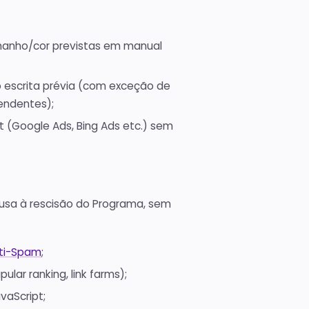
amanho/cor previstas em manual
o escrita prévia (com exceção de
endentes);
 (Google Ads, Bing Ads etc.) sem
usa à rescisão do Programa, sem
nti-Spam
;
ar ranking, link farms);
vaScript;