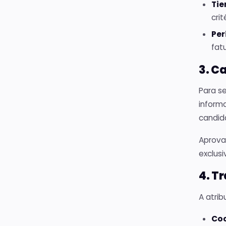
Tie
crit
Per
fat
3. C
Para s
informa
candid
Aprova
exclusi
4. T
A atrib
Co