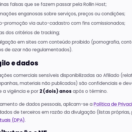
inas falsas que se fazem passar pela Rollin Host;
rmações enganosas sobre serviços, preços ou condições;
o-promoção via auto-cadastro com fins comissionados;
as dos critérios de tracking;
ulgação em sites com conteúdo proibido (pornografia, conteú
os de azar não regulamentados).
gilo e dados
ções comerciais sensíveis disponibilizadas ao Afiliado (rel
panhas, materiais não publicados) são confidenciais e dev
e a vigência e por
2 (dois) anos
após o término.
tamento de dados pessoais, aplicam-se a
Política de Priva
dados de terceiros em razão da divulgação (listas próprias,
tuais (DPA)
.