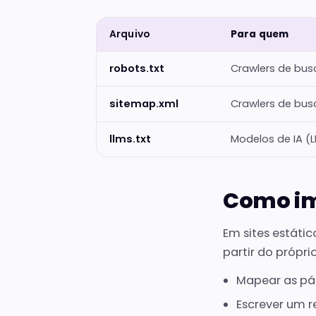
Arquivo
Para quem
robots.txt
Crawlers de bus
sitemap.xml
Crawlers de bus
llms.txt
Modelos de IA (
Como i
Em sites estátic
partir do própr
Mapear as pág
Escrever um 