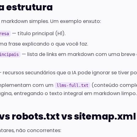
a estrutura
e markdown simples. Um exemplo enxuto:
— título principal (H1).
resa
a frase explicando o que você faz.
— lista de links em markdown com uma breve 
incipais
 recursos secundários que a IA pode ignorar se tiver p
complementam com um
(conteúdo comple
llms-full.txt
gina, entregando o texto integral em markdown limpo.
 vs robots.txt vs sitemap.xml
ares, não concorrentes: