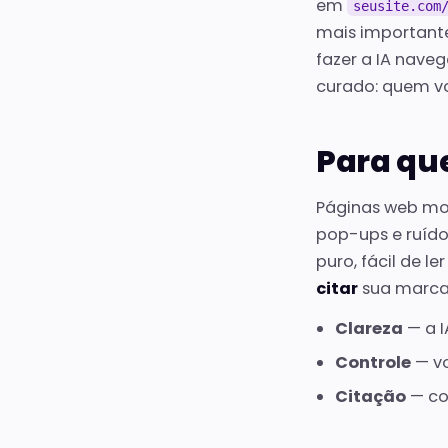
em
seusite.com
mais importante
fazer a IA nave
curado: quem vo
Para qu
Páginas web mo
pop-ups e ruído
puro, fácil de l
citar
sua marca
Clareza
— a I
Controle
— vo
Citação
— co