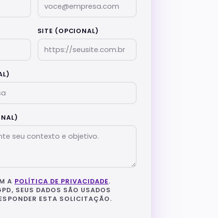
hosted
Registro
de
SITE (OPCIONAL)
domínio
Hub de
TLDs
disponíveis
AL)
Todas as
ferramentas
Hub com todas
as ferramentas
grátis
NAL)
M A
POLÍTICA DE PRIVACIDADE
.
GPD, SEUS DADOS SÃO USADOS
ESPONDER ESTA SOLICITAÇÃO.