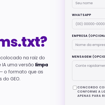
WHATSAPP
lms.txt?
EMPRESA (OPCION
 colocado na raiz do
MENSAGEM (OPCIO
e IA uma versão
limpa
— o formato que as
s do GEO.
CONCORDO CO
CONFORME A L
APENAS PARA R