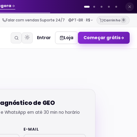
agora
Falar com vendas
·
Suporte 24/7
·
PT-BR · R$
·
Carrinho
0
Entrar
Loja
Começar grátis
Agente de
IA pra
WhatsApp
Stack
gerenciada:
CRM +
agente de IA
+ WhatsApp
diagnóstico de GEO
+ LLM
 e WhatsApp em até 30 min no horário
VPS pra
n8n
Automação
E-MAIL
self-