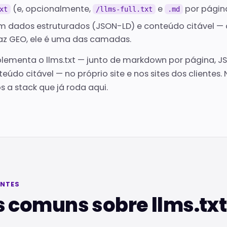
(e, opcionalmente,
e
por página
xt
/llms-full.txt
.md
dados estruturados (JSON-LD) e conteúdo citável — o
az GEO, ele é uma das camadas.
mplementa o llms.txt — junto de markdown por página, 
eúdo citável — no próprio site e nos sites dos cliente
 a stack que já roda aqui.
ENTES
 comuns sobre llms.txt