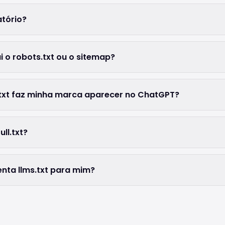
atório?
ui o robots.txt ou o sitemap?
s.txt faz minha marca aparecer no ChatGPT?
ull.txt?
enta llms.txt para mim?