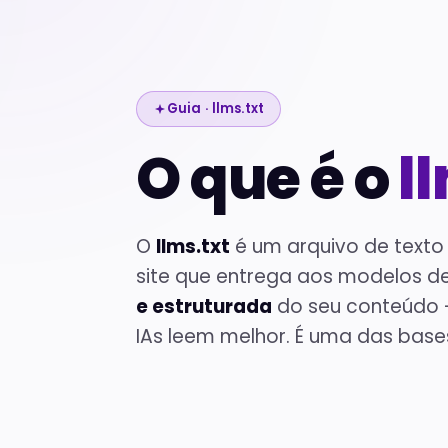
Guia · llms.txt
O que é o
l
O
llms.txt
é um arquivo de texto
site que entrega aos modelos d
e estruturada
do seu conteúdo 
IAs leem melhor. É uma das base