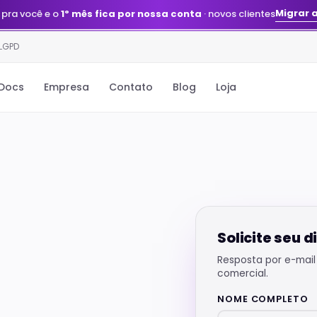
Quero meu agente
stack montada e gerenciada pelo nosso time
Migrar 
 pra você e o
1º mês fica por nossa conta
· novos clientes
 LGPD
Docs
Empresa
Contato
Blog
Loja
Solicite seu 
Resposta por e-mail
comercial.
NOME COMPLETO