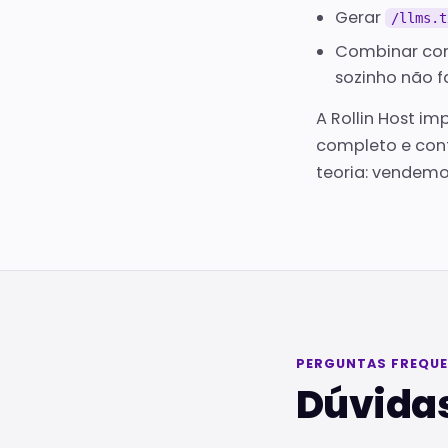
Gerar
/llms.t
Combinar com 
sozinho não f
A Rollin Host i
completo e cont
teoria: vendemos
PERGUNTAS FREQU
Dúvidas