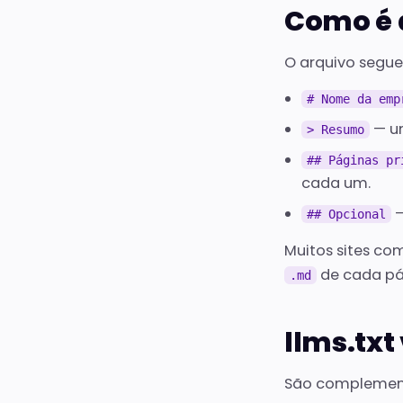
Como é 
O arquivo segu
# Nome da emp
— um
> Resumo
## Páginas pr
cada um.
—
## Opcional
Muitos sites 
de cada pá
.md
llms.txt
São complement