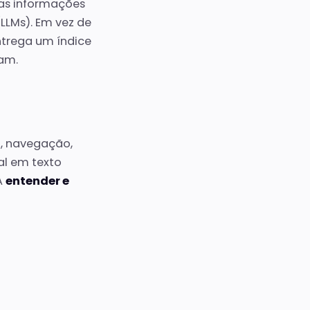
 as informações
LLMs). Em vez de
ntrega um índice
tam.
, navegação,
al em texto
IA
entender e