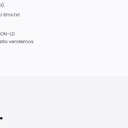
).
 llms.txt
JSON-LD
s. Não vendemos
.