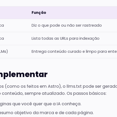
Função
ca
Diz o que pode ou não ser rastreado
ca
Lista todas as URLs para indexação
LLMs)
Entrega conteúdo curado e limpo para ent
mplementar
os (como os feitos em Astro), o llms.txt pode ser gerado
io conteúdo, sempre atualizado. Os passos básicos:
inas que você quer que a IA conheça.
resumo objetivo da marca e de cada página.