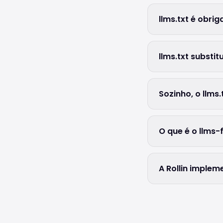
llms.txt é obrig
llms.txt substit
Sozinho, o llm
O que é o llms-f
A Rollin implem