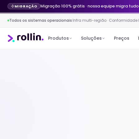
Agente de IA no WhatsApp por R$ 299/mês · 
LANÇAMENTO
Migração 100% grátis · nossa equipe migra tudo
MIGRAÇÃO
Todos os sistemas operacionais
·
Infra multi-região · Conformidade
Produtos
Soluções
Preços