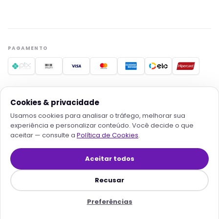
Estamos aqui pra acelerar projetos com
hospedagem otimizada, IA e automação. O que
você procura?
Quero conhecer os planos
Hospedagem para IA
PAGAMENTO
Migrar pra Rollin
Falar com consultor
FORNECEDORES RECONHECIDOS
Cookies & privacidade
Usamos cookies para analisar o tráfego, melhorar sua
experiência e personalizar conteúdo. Você decide o que
aceitar — consulte a
Política de Cookies
.
© 2026
Rollin Serviços Digitais e Tecnologia LTDA
· Todos os
direitos reservados
Aceitar todos
Contratos
·
Privacidade
·
Termos
·
Cookies
·
Preferências de cookies
·
Reembolso
·
SLA Transparente
·
Mapa do site
Recusar
Preferências