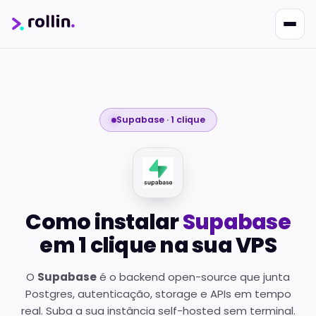
Supabase · 1 clique
Nikko
Online · Suporte
|
Rollin
Responde em ~2s · Atendimento 24/7
Como instalar
Supabase
em 1 clique na sua VPS
O
Supabase
é o backend open-source que junta
Postgres, autenticação, storage e APIs em tempo
real. Suba a sua instância self-hosted sem terminal.