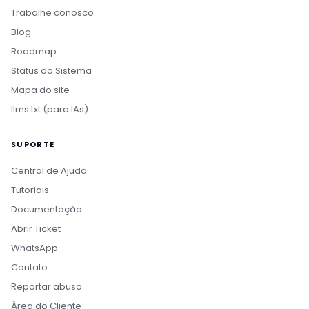
Trabalhe conosco
Blog
Roadmap
Status do Sistema
Mapa do site
llms.txt (para IAs)
SUPORTE
Central de Ajuda
Tutoriais
Documentação
Abrir Ticket
WhatsApp
Contato
Reportar abuso
Bom dia! Sou o Nikko, da Rollin Host. 👋
Área do Cliente