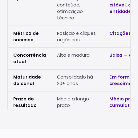
conteúdo,
citável, au
otimização
entidade
técnica
Métrica de
Posição e cliques
Citações e
sucesso
orgânicos
Concorrência
Alta e madura
Baixa — can
atual
Maturidade
Consolidado há
Em formaçã
do canal
20+ anos
cresciment
Prazo de
Médio a longo
Médio prazo
resultado
prazo
cumulativo