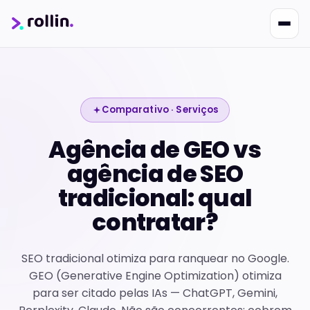
Comparativo · Serviços
Agência de GEO vs
Nikko
Online · Suporte
|
Rollin
agência de SEO
Responde em ~2s · Atendimento 24/7
tradicional: qual
contratar?
SEO tradicional otimiza para ranquear no Google.
GEO (Generative Engine Optimization) otimiza
para ser citado pelas IAs — ChatGPT, Gemini,