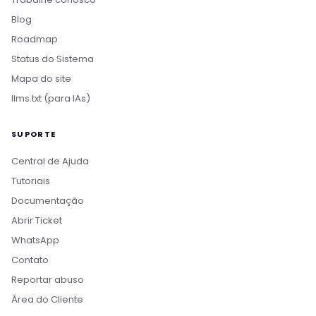
Blog
Roadmap
Status do Sistema
Mapa do site
llms.txt (para IAs)
SUPORTE
Central de Ajuda
Tutoriais
Documentação
Abrir Ticket
WhatsApp
Contato
Reportar abuso
Área do Cliente
Boa tarde! Sou o Nikko, da Rollin Host. 👋