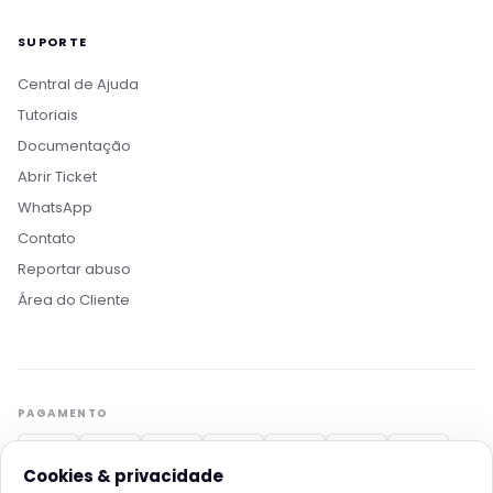
SUPORTE
Central de Ajuda
Tutoriais
Documentação
Abrir Ticket
WhatsApp
Contato
Boa tarde! Sou o Nikko, da Rollin Host. 👋
Reportar abuso
Estamos aqui pra acelerar projetos com
Área do Cliente
hospedagem otimizada, IA e automação. O que
você procura?
Quero conhecer os planos
Hospedagem para IA
PAGAMENTO
Migrar pra Rollin
Falar com consultor
Cookies & privacidade