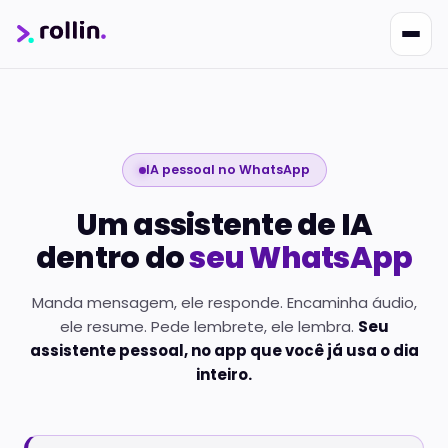
IA pessoal no WhatsApp
Nikko
Um assistente de IA
Online · Suporte
|
Rollin
Responde em ~2s · Atendimento 24/7
dentro do
seu WhatsApp
Manda mensagem, ele responde. Encaminha áudio,
ele resume. Pede lembrete, ele lembra.
Seu
assistente pessoal, no app que você já usa o dia
inteiro.